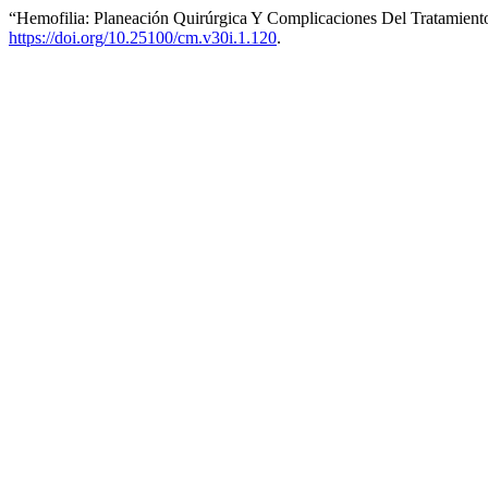
“Hemofilia: Planeación Quirúrgica Y Complicaciones Del Tratamiento
https://doi.org/10.25100/cm.v30i.1.120
.