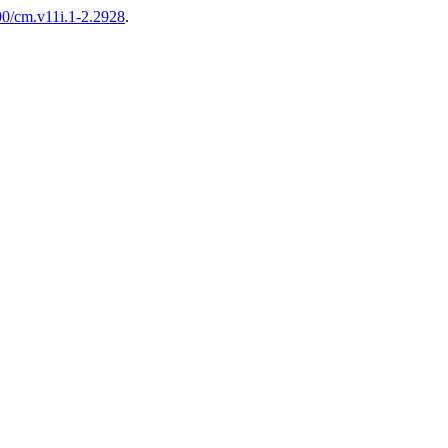
100/cm.v11i.1-2.2928
.