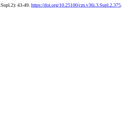
.Supl.2): 43-49.
https://doi.org/10.25100/cm.v36i.3.Supl.2.375
.