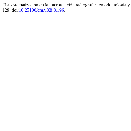
“La sistematización en la interpretación radiográfica en odontología y 
129. doi:
10.25100/cm.v32i.3.196
.