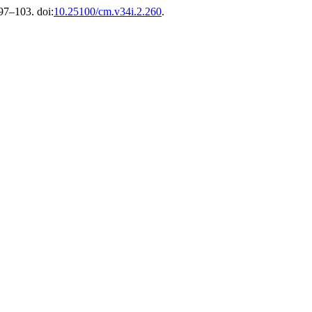
 97–103. doi:
10.25100/cm.v34i.2.260
.