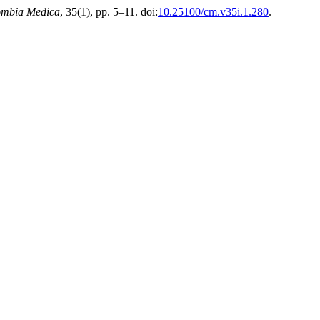
ombia Medica
, 35(1), pp. 5–11. doi:
10.25100/cm.v35i.1.280
.