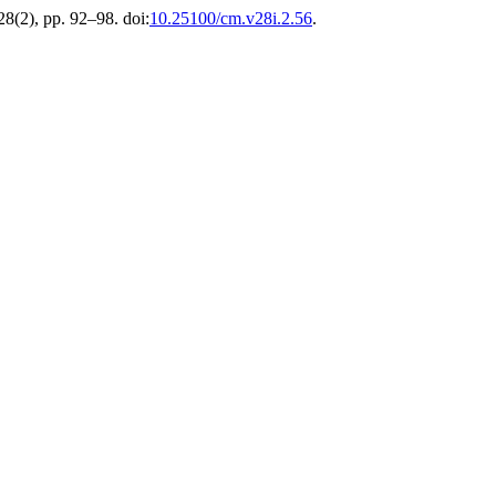
 28(2), pp. 92–98. doi:
10.25100/cm.v28i.2.56
.