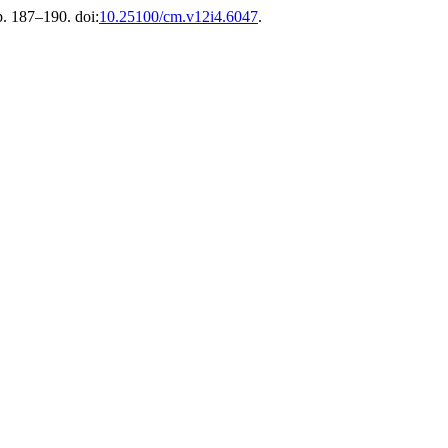
p. 187–190. doi:
10.25100/cm.v12i4.6047
.