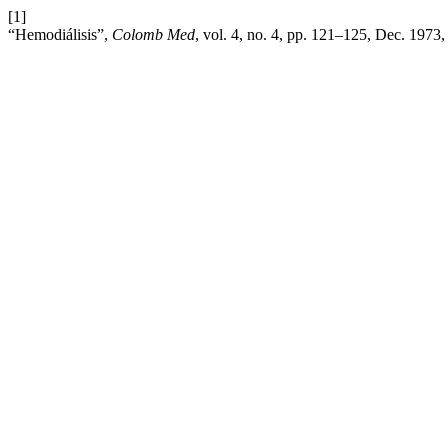
[1]
“Hemodiálisis”,
Colomb Med
, vol. 4, no. 4, pp. 121–125, Dec. 1973,