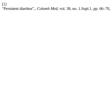
[1]
“Persistent diarrhea”.,
Colomb Med
, vol. 38, no. 1.Supl.1, pp. 66–70