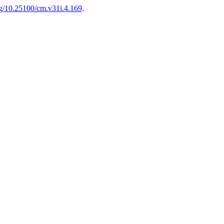
org/10.25100/cm.v31i.4.169
.