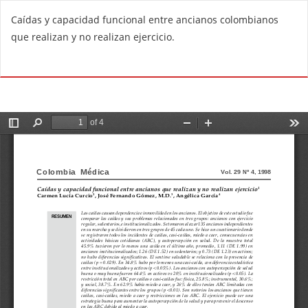
R
Caídas y capacidad funcional entre ancianos colombianos
e
que realizan y no realizan ejercicio.
t
u
Do
D
r
o
n
w
t
n
o
l
A
o
r
a
t
d
i
P
c
D
l
F
e
D
e
t