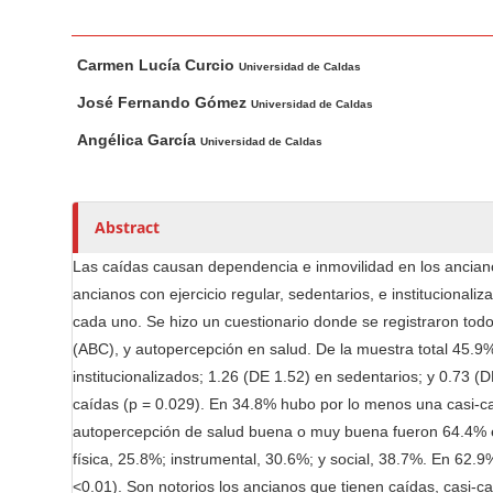
n
M
M
A
a
Carmen Lucía Curcio
a
u
Universidad de Caldas
i
i
t
José Fernando Gómez
Universidad de Caldas
n
n
h
Angélica García
Universidad de Caldas
C
A
o
o
r
r
t
s
n
Abstract
i
t
c
e
Las caídas causan dependencia e inmovilidad en los anciano
l
n
ancianos con ejercicio regular, sedentarios, e instituciona
e
t
cada uno. Se hizo un cuestionario donde se registraron todo
C
S
(ABC), y autopercepción en salud. De la muestra total 45.9
o
i
institucionalizados; 1.26 (DE 1.52) en sedentarios; y 0.73 (D
n
d
caídas (p = 0.029). En 34.8% hubo por lo menos una casi-caí
t
e
autopercepción de salud buena o muy buena fueron 64.4% en a
e
física, 25.8%; instrumental, 30.6%; y social, 38.7%. En 62.9
b
n
<0.01). Son notorios los ancianos que tienen caídas, casi-c
a