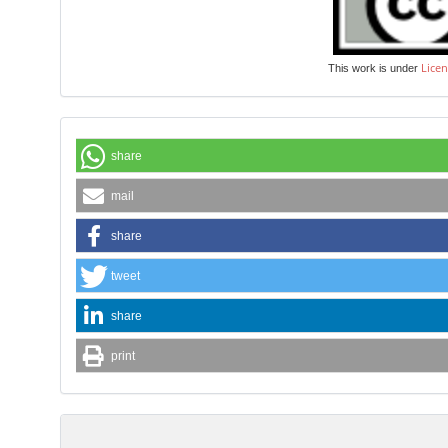
Licen
This work is under
share
mail
share
tweet
share
print