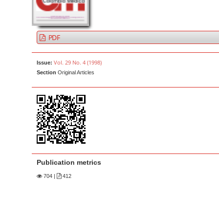
a
t
r
e
n
PDF
t
M
Vol. 29 No. 4 (1998)
Issue:
a
Section
Original Articles
i
n
N
a
v
i
g
Publication metrics
a
704
|
412
t
i
o