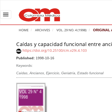
Q
u
i
T
c
o
k
g
HOME
ARCHIVES
VOL. 29 NO. 4 (1998)
ORIGINAL 
j
g
u
l
Caídas y capacidad funcional entre anci
A
m
e
r
https://doi.org/10.25100/cm.v29i.4.103
p
n
t
Published:
1998-10-16
t
a
i
o
v
Keywords:
c
p
i
l
Caídas
,
Ancianos
,
Ejercicio
,
Geriatría
,
Estado funcional
a
g
e
g
a
S
e
t
i
c
i
d
o
o
e
n
b
n