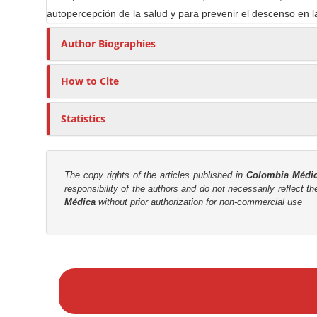
t
autopercepción de la salud y para prevenir el descenso en l
r
Author Biographies
How to Cite
Statistics
The copy rights of the articles published in
Colombia Médi
responsibility of the authors and do not necessarily reflect t
Médica
without prior authorization for non-commercial use
M
a
k
e