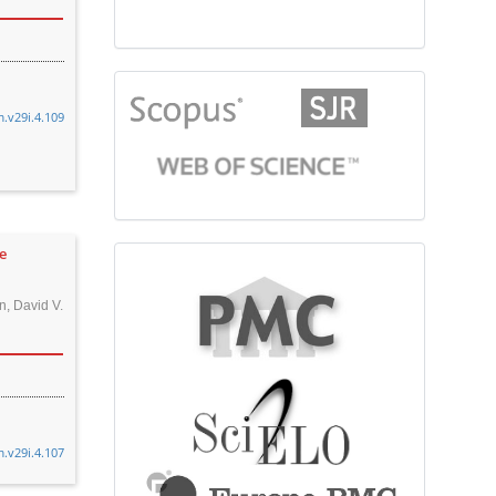
citationindex
m.v29i.4.109
e
fulltext
n, David V.
m.v29i.4.107