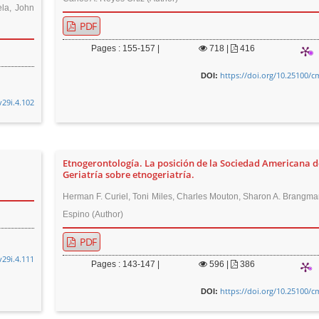
la, John
PDF
Pages : 155-157 |
718
|
416
https://doi.org/10.25100/c
DOI:
v29i.4.102
Etnogerontología. La posición de la Sociedad Americana d
Geriatría sobre etnogeriatría.
Herman F. Curiel, Toni Miles, Charles Mouton, Sharon A. Brangma
Espino (Author)
PDF
v29i.4.111
Pages : 143-147 |
596
|
386
https://doi.org/10.25100/c
DOI: