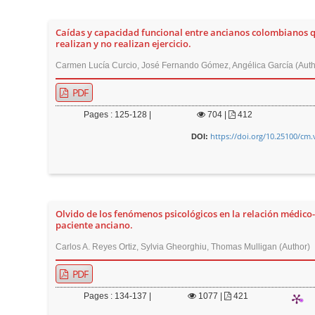
r
Caídas y capacidad funcional entre ancianos colombianos 
realizan y no realizan ejercicio.
Carmen Lucía Curcio, José Fernando Gómez, Angélica García (Auth
PDF
Pages : 125-128 |
704
|
412
https://doi.org/10.25100/cm.
DOI:
Olvido de los fenómenos psicológicos en la relación médico-
paciente anciano.
Carlos A. Reyes Ortiz, Sylvia Gheorghiu, Thomas Mulligan (Author)
PDF
Pages : 134-137 |
1077
|
421