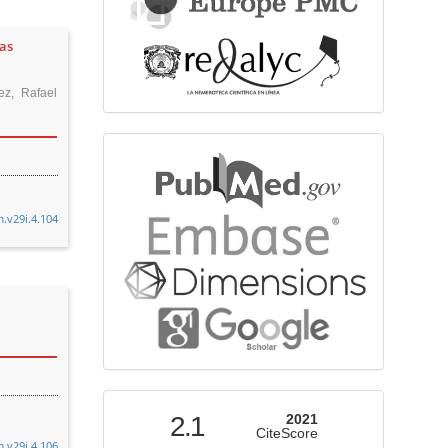
nas
ez, Rafael
bibliographicdatabase
m.v29i.4.104
indexed
2.1
2021
CiteScore
m.v29i.4.106