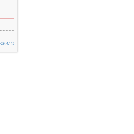
v29i.4.113