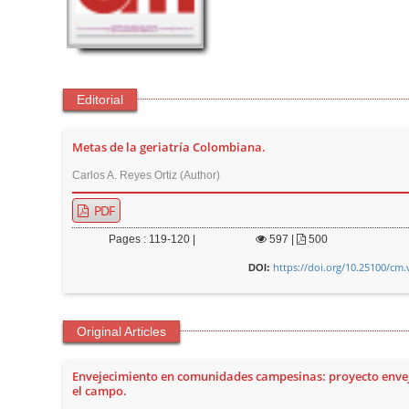
t
e
n
t
Editorial
M
a
Metas de la geriatría Colombiana.
i
n
Carlos A. Reyes Ortiz (Author)
N
PDF
a
Pages : 119-120 |
597
|
500
v
https://doi.org/10.25100/cm.
i
DOI:
g
a
Original Articles
t
i
Envejecimiento en comunidades campesinas: proyecto enve
o
el campo.