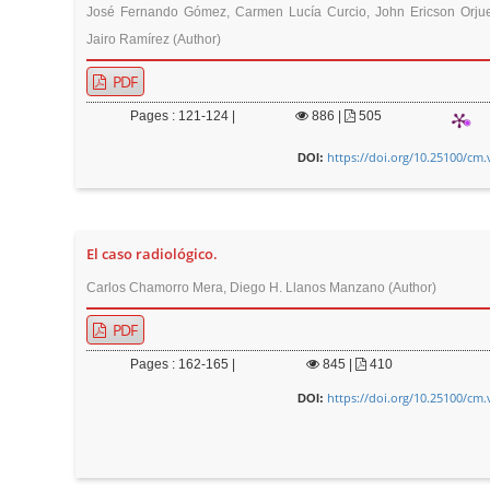
n
José Fernando Gómez, Carmen Lucía Curcio, John Ericson Orjue
M
Jairo Ramírez (Author)
a
PDF
i
n
Pages : 121-124 |
886
|
505
C
https://doi.org/10.25100/cm.
DOI:
o
n
t
El caso radiológico.
e
n
Carlos Chamorro Mera, Diego H. Llanos Manzano (Author)
t
PDF
S
Pages : 162-165 |
845
|
410
i
https://doi.org/10.25100/cm.
DOI:
d
e
b
a