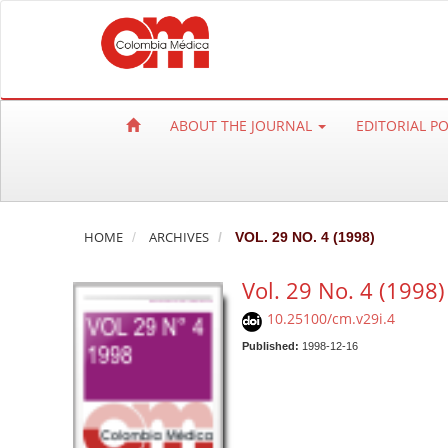
Q
u
i
c
k
ABOUT THE JOURNAL
EDITORIAL P
j
u
m
p
t
HOME
ARCHIVES
VOL. 29 NO. 4 (1998)
o
Vol. 29 No. 4 (1998)
p
a
10.25100/cm.v29i.4
g
Published:
1998-12-16
e
c
o
n