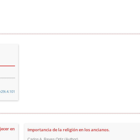
v29i.4.101
jecer en
Importancia de la religión en los ancianos.
Carlos A. Reyes Ortiz (Author)