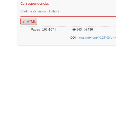
Correspondencia.
Vladimir Zaninovic (Author)
HTML
Pages : 167-167 |
543
|
436
https://doi.org/10.25100/cm.
DOI: