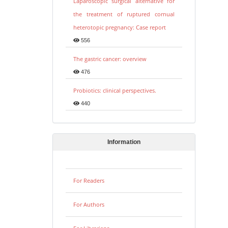
Laparoscopic surgical alternative for
the treatment of ruptured cornual
heterotopic pregnancy: Case report
556
The gastric cancer: overview
476
Probiotics: clinical perspectives.
440
Information
For Readers
For Authors