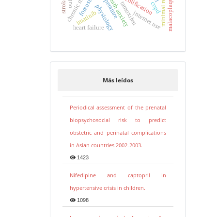
malacoplaquia de uretra
temperature
death anxiety
tamoxifen
copd
physiology
imatinib
internet use
heart failure
Más leídos
Periodical assessment of the prenatal
biopsychosocial risk to predict
obstetric and perinatal complications
in Asian countries 2002-2003.
1423
Nifedipine and captopril in
hypertensive crisis in children.
1098