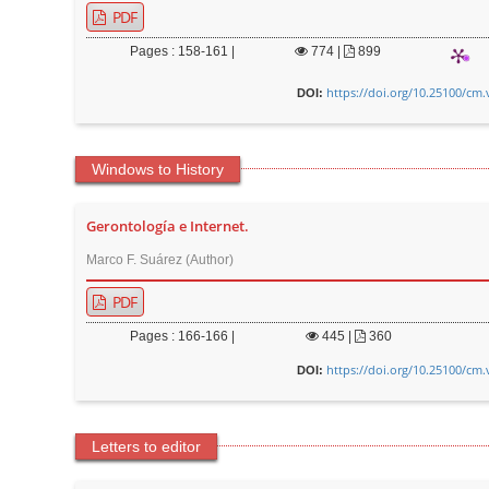
PDF
Pages : 158-161 |
774
|
899
https://doi.org/10.25100/cm.
DOI:
Windows to History
Gerontología e Internet.
Marco F. Suárez (Author)
PDF
Pages : 166-166 |
445
|
360
https://doi.org/10.25100/cm.
DOI:
Letters to editor