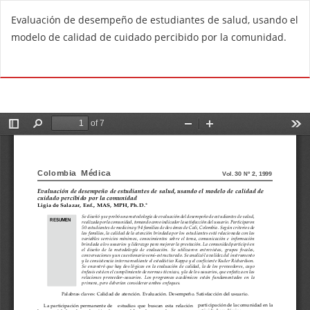
R
Evaluación de desempeño de estudiantes de salud, usando el
e
modelo de calidad de cuidado percibido por la comunidad.
t
u
Do
D
r
o
n
w
t
n
o
l
A
o
r
a
t
d
i
P
c
D
l
F
e
D
e
t