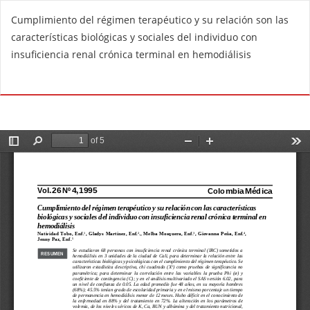
R
Cumplimiento del régimen terapéutico y su relación son las
e
características biológicas y sociales del individuo con
t
insuficiencia renal crónica terminal en hemodiálisis
u
r
Do
D
n
o
t
w
o
n
A
l
r
o
t
a
i
d
c
P
l
D
e
F
D
e
t