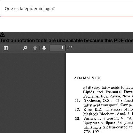
R
Qué es la epidemiología?
e
t
u
r
n
t
o
A
r
t
i
c
l
e
D
e
t