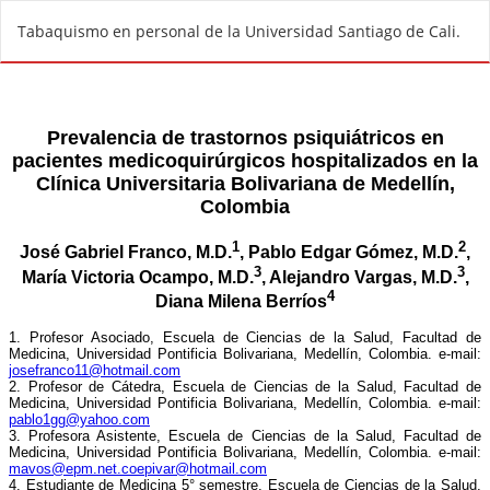
R
Tabaquismo en personal de la Universidad Santiago de Cali.
e
t
u
r
n
t
o
A
r
t
i
c
l
e
D
e
t