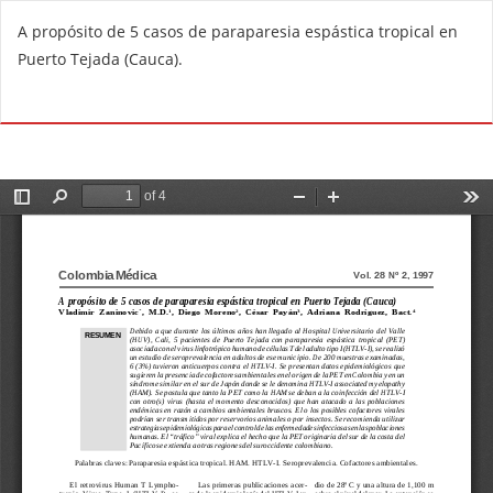
R
A propósito de 5 casos de paraparesia espástica tropical en
e
Puerto Tejada (Cauca).
t
u
Do
D
r
o
n
w
t
n
o
l
A
o
r
a
t
d
i
P
c
D
l
F
e
D
e
t