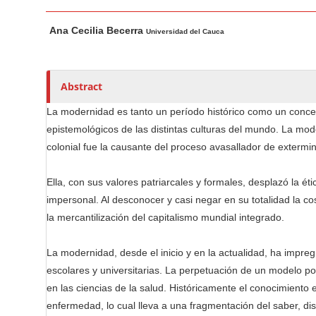
n
M
A
M
Ana Cecilia Becerra
a
u
Universidad del Cauca
a
i
t
i
n
h
n
A
o
Abstract
C
r
r
o
La modernidad es tanto un período histórico como un concepto
t
s
epistemológicos de las distintas culturas del mundo. La mo
n
i
colonial fue la causante del proceso avasallador de extermi
t
c
e
l
Ella, con sus valores patriarcales y formales, desplazó la é
n
e
impersonal. Al desconocer y casi negar en su totalidad la cos
C
t
la mercantilización del capitalismo mundial integrado.
o
S
n
i
La modernidad, desde el inicio y en la actualidad, ha impre
t
d
e
escolares y universitarias. La perpetuación de un modelo posi
e
n
en las ciencias de la salud. Históricamente el conocimiento 
b
t
enfermedad, lo cual lleva a una fragmentación del saber, dis
a