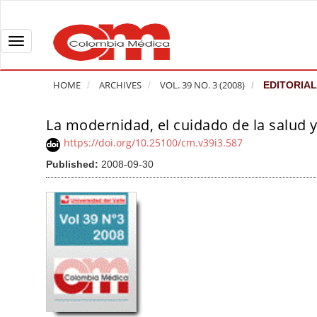
Q
u
i
T
c
o
k
g
HOME
ARCHIVES
VOL. 39 NO. 3 (2008)
EDITORIAL
j
g
u
l
La modernidad, el cuidado de la salud y 
A
m
e
r
https://doi.org/10.25100/cm.v39i3.587
p
n
t
Published:
2008-09-30
t
a
i
o
v
c
p
i
l
a
g
e
g
a
S
e
t
i
c
i
d
o
o
e
n
b
n