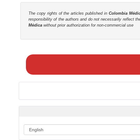
The copy rights of the articles published in
Colombia Médi
responsibility of the authors and do not necessarily reflect t
Médica
without prior authorization for non-commercial use
M
a
k
e
a
S
u
b
m
i
s
s