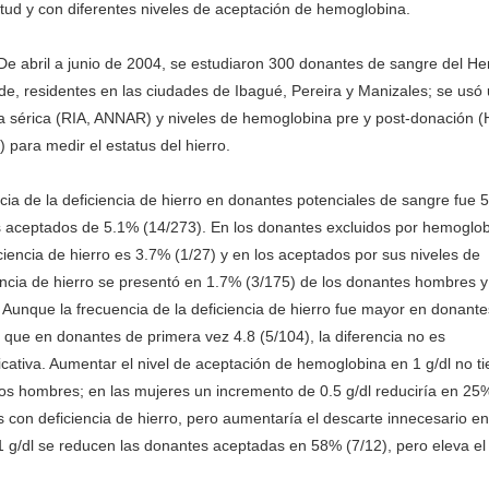
titud y con diferentes niveles de aceptación de hemoglobina.
De abril a junio de 2004, se estudiaron 300 donantes de sangre del H
de, residentes en las ciudades de Ibagué, Pereira y Manizales; se usó
ina sérica (RIA, ANNAR) y niveles de hemoglobina pre y post-donació
) para medir el estatus del hierro.
cia de la deficiencia de hierro en donantes potenciales de sangre fue 
 aceptados de 5.1% (14/273). En los donantes excluidos por hemoglob
iciencia de hierro es 3.7% (1/27) y en los aceptados por sus niveles de
encia de hierro se presentó en 1.7% (3/175) de los donantes hombres 
 Aunque la frecuencia de la deficiencia de hierro fue mayor en donante
) que en donantes de primera vez 4.8 (5/104), la diferencia no es
icativa. Aumentar el nivel de aceptación de hemoglobina en 1 g/dl no t
los hombres; en las mujeres un incremento de 0.5 g/dl reduciría en 25
 con deficiencia de hierro, pero aumentaría el descarte innecesario e
 1 g/dl se reducen las donantes aceptadas en 58% (7/12), pero eleva el