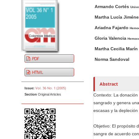
A
M
A
t
Armando Cortés
r
a
u
Unive
e
t
i
t
Martha Lucía Jimén
n
i
n
h
t
Ariadna Fajardo
Hemoc
c
A
o
M
l
r
r
Gloria Valencia
Hemocen
a
e
t
s
Martha Cecilia Marín
i
S
i
PDF
n
Norma Sandoval
i
c
N
d
l
HTML
e
e
a
b
C
v
Abstract
Vol. 36 No. 1 (2005)
Issue:
a
o
i
Section
Original Articles
Contexto: La donación 
r
n
g
sangrado y genera una 
t
a
escasas y la depleción
e
t
n
i
Objetivo: El propósito 
t
o
sangre de acuerdo con 