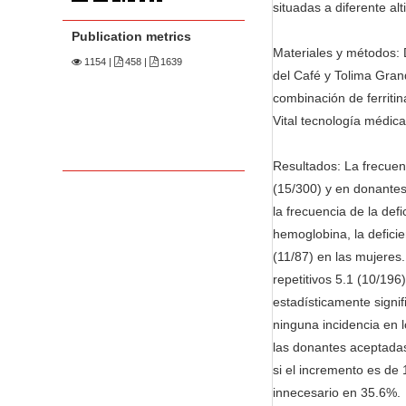
n
situadas a diferente al
M
Publication metrics
a
Materiales y métodos: 
1154
|
458 |
1639
i
del Café y Tolima Gran
n
combinación de ferrit
C
Vital tecnología médica
o
Resultados: La frecuen
n
(15/300) y en donantes
t
la frecuencia de la def
e
hemoglobina, la defici
n
(11/87) en las mujeres.
t
repetitivos 5.1 (10/196
S
estadísticamente signif
i
ninguna incidencia en 
d
las donantes aceptadas
e
si el incremento es de
b
innecesario en 35.6%.
a