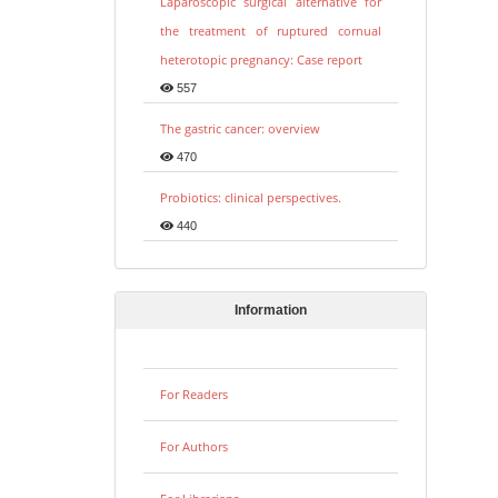
Laparoscopic surgical alternative for
the treatment of ruptured cornual
heterotopic pregnancy: Case report
557
The gastric cancer: overview
470
Probiotics: clinical perspectives.
440
Information
For Readers
For Authors