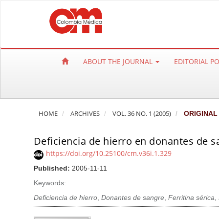
Q
u
i
c
k
ABOUT THE JOURNAL
EDITORIAL P
j
u
m
p
HOME
ARCHIVES
VOL. 36 NO. 1 (2005)
ORIGINAL
t
o
Deficiencia de hierro en donantes de s
p
a
https://doi.org/10.25100/cm.v36i.1.329
g
Published:
2005-11-11
e
Keywords:
c
Deficiencia de hierro
,
Donantes de sangre
,
Ferritina sérica
,
o
n