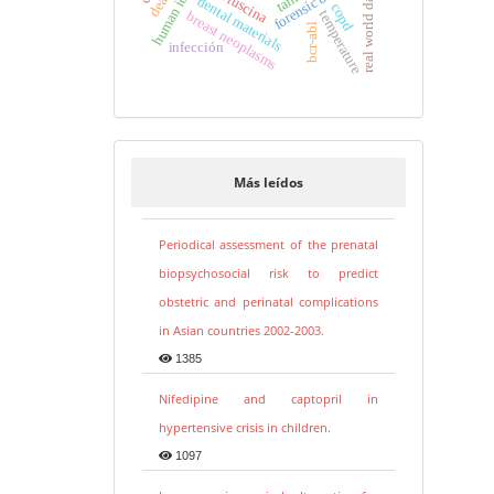
lipofuscina
real world data
dental materials
copd
temperature
breast neoplasms
bcr-abl
infección
Más leídos
Periodical assessment of the prenatal
biopsychosocial risk to predict
obstetric and perinatal complications
in Asian countries 2002-2003.
1385
Nifedipine and captopril in
hypertensive crisis in children.
1097