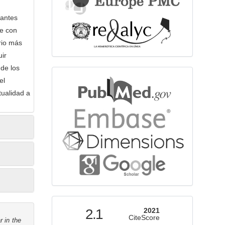
nantes
re con
rio más
ir
 de los
bibliographicdatabase
el
tualidad a
indexed
2.1
2021
CiteScore
r in the