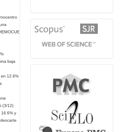
emocentro
citationindex
 una
n (HEMOCUE
5%
ina baja
fulltext
y en 12.6%
s
iene
% (3/12)
n 16.6% y
 descarte