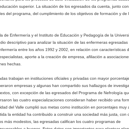
 educación superior. La situación de los egresados da cuenta, junto con
des del programa, del cumplimiento de los objetivos de formación y de 
a de Enfermería y el Instituto de Educación y Pedagogía de la Univers
udio descriptivo para analizar la situación de las enfermeras egresadas
nfermería entre los años 1992 y 2002, en relación con características 
pecialistas, aporte a la creación de empresa, afiliación a asociacione
ones hechas.
as trabajan en instituciones oficiales y privadas con mayor porcentaje
neraron empresas y algunas han compartido sus hallazgos de investig
o textos, con excepción de las egresados del Programa de Nefrología qu
saron las cuatro especializaciones consideran haber recibido una for
sidad del Valle cumplió sus metas como institución en porcentajes muy 
ida la entidad ha contribuido a construir una sociedad más justa, con c
os más modestos, las egresadas califican los cuatro programas de
insuperables a buenos. Estos datos son importantes para plantear plan