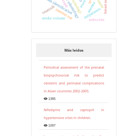
forensic odontology
human identification
exercise
physiology
copd
anemia
imatinib
outpatients
internet use
stroke volume
infección
Más leídos
Periodical assessment of the prenatal
biopsychosocial risk to predict
obstetric and perinatal complications
in Asian countries 2002-2003.
1385
Nifedipine and captopril in
hypertensive crisis in children.
1097