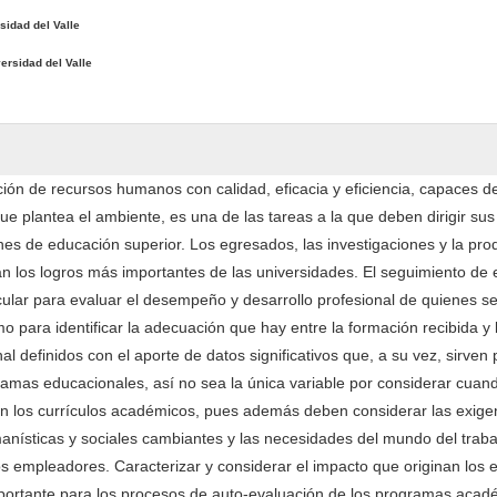
sidad del Valle
ersidad del Valle
ción de recursos humanos con calidad, eficacia y eficiencia, capaces d
ue plantea el ambiente, es una de las tareas a la que deben dirigir su
ones de educación superior. Los egresados, las investigaciones y la pro
ran los logros más importantes de las universidades. El seguimiento de
icular para evaluar el desempeño y desarrollo profesional de quienes s
o para identificar la adecuación que hay entre la formación recibida y l
al definidos con el aporte de datos significativos que, a su vez, sirven
ramas educacionales, así no sea la única variable por considerar cuand
n los currículos académicos, pues además deben considerar las exige
manísticas y sociales cambiantes y las necesidades del mundo del traba
los empleadores. Caracterizar y considerar el impacto que originan los
mportante para los procesos de auto-evaluación de los programas acad