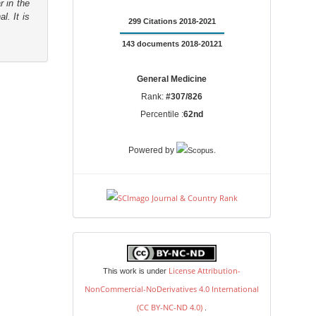
r in the
l. It is
299 Citations 2018-2021
143 documents 2018-20121
General Medicine
Rank:
#307/826
Percentile :
62nd
.
Powered by
license
License Attribution-
This work is under
NonCommercial-NoDerivatives 4.0 International
(CC BY-NC-ND 4.0)
.