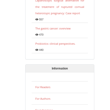
Laparoscopic surgical alternative for
the treatment of ruptured cornual
heterotopic pregnancy: Case report
557
The gastric cancer: overview
470
Probiotics: clinical perspectives.
440
Information
For Readers
For Authors