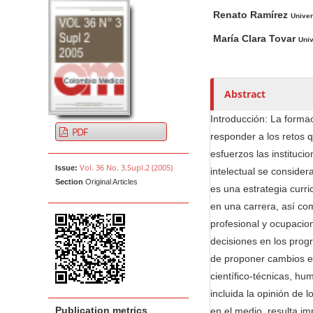
A
M
A
t
Renato Ramírez
r
a
u
Univer
e
t
i
t
María Clara Tovar
Univ
n
i
n
h
t
c
A
o
M
l
r
r
Abstract
a
e
t
s
i
S
i
Introducción: La forma
PDF
n
i
c
responder a los retos q
N
d
l
esfuerzos las instituci
Vol. 36 No. 3.Supl.2 (2005)
e
e
a
Issue:
intelectual se conside
Section
Original Articles
b
C
v
es una estrategia curr
a
o
i
en una carrera, así com
r
n
g
profesional y ocupacion
t
decisiones en los prog
a
e
de proponer cambios e
t
n
científico-técnicas, hu
i
t
incluida la opinión de 
o
Publication metrics
en el medio, resulta i