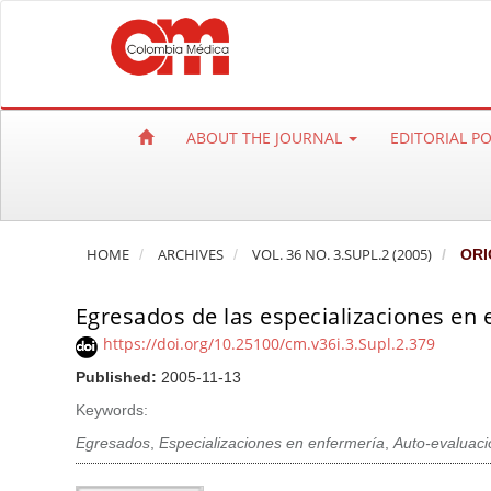
Q
u
i
c
k
ABOUT THE JOURNAL
EDITORIAL P
j
u
m
p
HOME
ARCHIVES
VOL. 36 NO. 3.SUPL.2 (2005)
ORI
t
o
Egresados de las especializaciones en 
p
a
https://doi.org/10.25100/cm.v36i.3.Supl.2.379
g
Published:
2005-11-13
e
Keywords:
c
Egresados
,
Especializaciones en enfermería
,
Auto-evaluaci
o
n