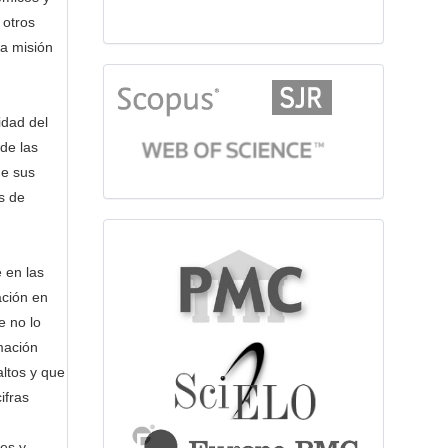
 otros
la misión
citationindex
idad del
 de las
de sus
s de
fulltext
 en las
ación en
e no lo
mación
altos y que
ifras
es y