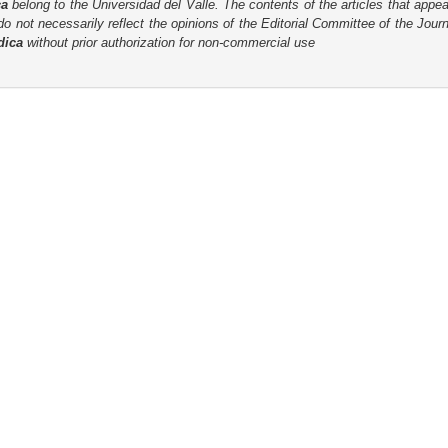
ca
belong to the Universidad del Valle. The contents of the articles that appea
o not necessarily reflect the opinions of the Editorial Committee of the Journa
dica
without prior authorization for non-commercial use