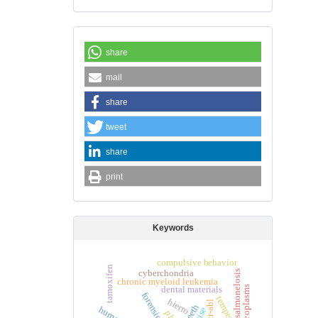
share
mail
share
tweet
share
print
Keywords
compulsive behavior
tamoxifen
cyberchondria
salmonelosis
chronic myeloid leukemia
dental materials
breast neoplasms
temperature
hierro
bcr-abl
teeth