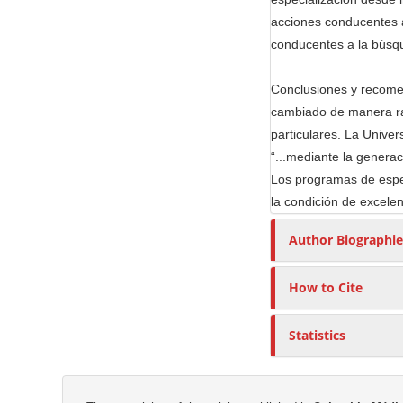
r
acciones conducentes a
conducentes a la búsqu
Conclusiones y recomen
cambiado de manera rad
particulares. La Univer
“...mediante la generac
Los programas de espec
la condición de excele
Author Biographie
How to Cite
Statistics