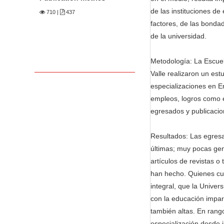
n
de las instituciones de
710
|
437
M
factores, de las bonda
a
de la universidad.
i
n
Metodología: La Escuel
C
Valle realizaron un est
o
especializaciones en E
n
empleos, logros como es
t
egresados y publicaci
e
n
Resultados: Las egresad
t
últimas; muy pocas ge
S
artículos de revistas 
i
han hecho. Quienes cur
d
integral, que la Univer
e
con la educación impart
b
también altas. En rang
a
especialización desde 