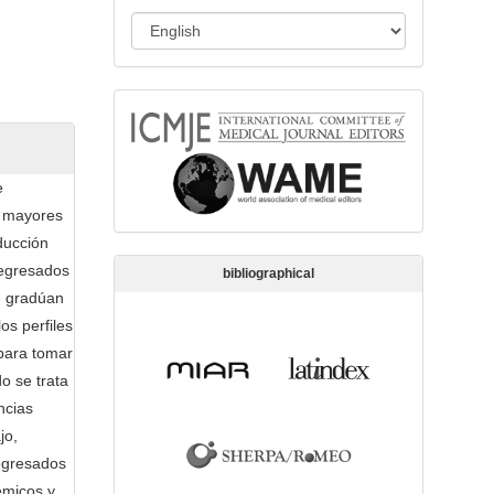
s
L
s
a
i
n
o
memberships
g
n
u
a
e
g
s mayores
e
ducción
 egresados
bibliographical
e gradúan
os perfiles
 para tomar
o se trata
ncias
jo,
 egresados
émicos y