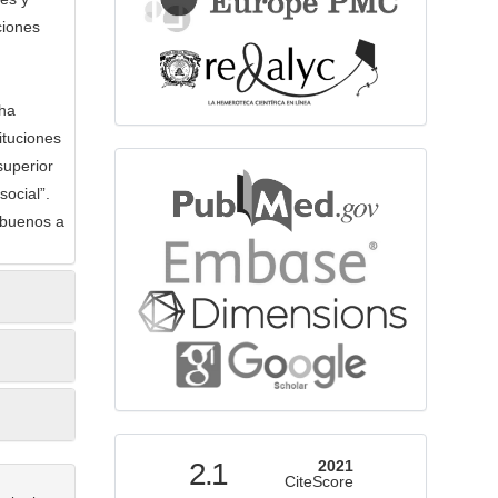
ciones
 ha
ituciones
superior
bibliographicdatabase
social”.
 buenos a
indexed
2.1
2021
CiteScore