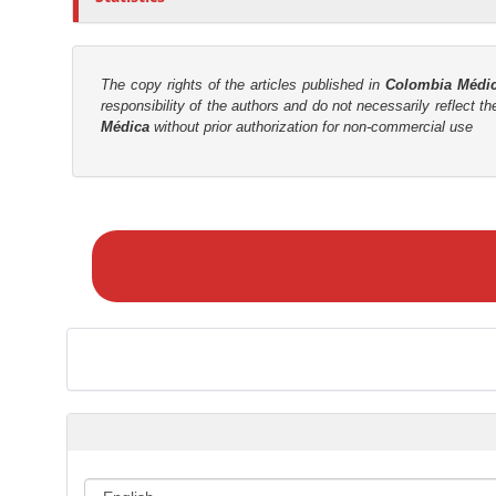
The copy rights of the articles published in
Colombia Médi
responsibility of the authors and do not necessarily reflect t
Médica
without prior authorization for non-commercial use
M
a
k
e
a
S
u
b
m
i
s