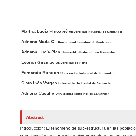
n
M
a
i
M
A
Martha Lucía Hincapié
n
a
u
Universidad Industrial de Santander
i
t
C
Adriana María Gil
Universidad Industrial de Santander
n
h
o
Adriana Lucía Pico
Universidad Industrial de Santander
A
o
n
r
r
Leonor Gusmäo
Universidad de Porto
t
t
s
e
Fernando Rondón
Universidad Industrial de Santander
i
n
Clara Inés Vargas
c
Universidad Industrial de Santander
t
l
Adriana Castillo
Universidad Industrial de Santander
S
e
i
C
d
o
Abstract
e
n
b
t
Introducción: El fenómeno de sub-estructura en las poblacio
e
a
cuantificación de la mezcla étnica presente en estudios de 