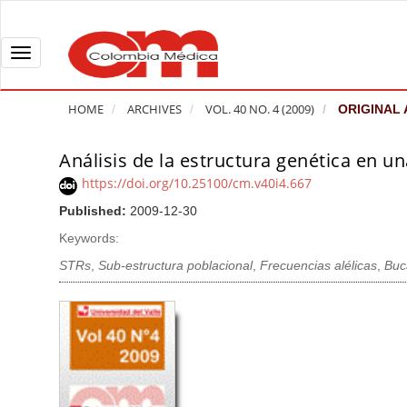
Q
u
i
T
c
o
k
g
HOME
ARCHIVES
VOL. 40 NO. 4 (2009)
ORIGINAL 
j
g
u
l
Análisis de la estructura genética en
A
m
e
r
https://doi.org/10.25100/cm.v40i4.667
p
n
t
Published:
2009-12-30
t
a
i
o
v
Keywords:
c
p
i
l
STRs
,
Sub-estructura poblacional
,
Frecuencias alélicas
,
Buc
a
g
e
g
a
S
e
t
i
c
i
d
o
o
e
n
b
n