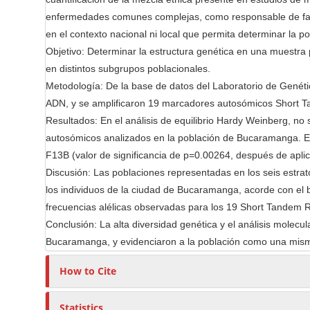
n
r
enfermedades comunes complejas, como responsable de falso
t
en el contexto nacional ni local que permita determinar la p
Objetivo: Determinar la estructura genética en una muestra 
en distintos subgrupos poblacionales.
Metodología: De la base de datos del Laboratorio de Genét
ADN, y se amplificaron 19 marcadores autosómicos Short T
Resultados: En el análisis de equilibrio Hardy Weinberg, n
autosómicos analizados en la población de Bucaramanga. El
F13B (valor de significancia de p=0.00264, después de aplica
Discusión: Las poblaciones representadas en los seis estrato
los individuos de la ciudad de Bucaramanga, acorde con el b
frecuencias alélicas observadas para los 19 Short Tandem 
Conclusión: La alta diversidad genética y el análisis molecu
Bucaramanga, y evidenciaron a la población como una mism
How to Cite
Statistics