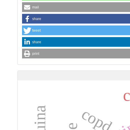
mail
share
tweet
share
print
copd