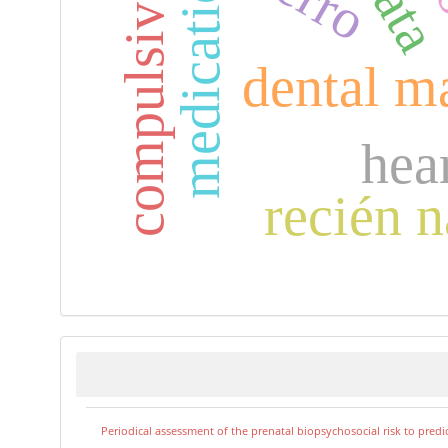
compulsive behavior
dental ma
hear
recién 
Periodical assessment of the prenatal biopsychosocial risk to predi