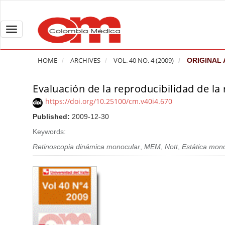
Q
u
i
T
c
o
k
g
HOME
ARCHIVES
VOL. 40 NO. 4 (2009)
ORIGINAL 
j
g
u
l
Evaluación de la reproducibilidad de l
A
m
e
r
https://doi.org/10.25100/cm.v40i4.670
p
n
t
Published:
2009-12-30
t
a
i
o
v
Keywords:
c
p
i
l
Retinoscopia dinámica monocular
,
MEM
,
Nott
,
Estática mono
a
g
e
g
a
S
e
t
i
c
i
d
o
o
e
n
b
n