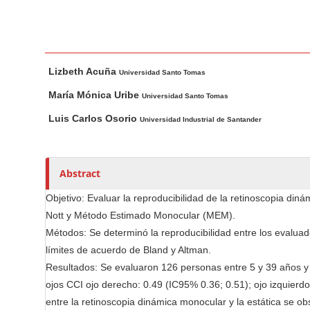
n
M
a
i
M
A
Lizbeth Acuña
n
a
u
Universidad Santo Tomas
i
t
C
María Mónica Uribe
Universidad Santo Tomas
n
h
o
Luis Carlos Osorio
Universidad Industrial de Santander
A
o
n
r
r
t
t
s
e
Abstract
i
n
c
Objetivo: Evaluar la reproducibilidad de la retinoscopia din
t
l
Nott y Método Estimado Monocular (MEM).
S
e
Métodos: Se determinó la reproducibilidad entre los evaluado
i
C
límites de acuerdo de Bland y Altman.
d
o
Resultados: Se evaluaron 126 personas entre 5 y 39 años y
e
n
ojos CCI ojo derecho: 0.49 (IC95% 0.36; 0.51); ojo izquierdo
b
t
entre la retinoscopia dinámica monocular y la estática se ob
e
a