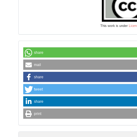
Licen
This work is under
share
mail
share
tweet
share
print