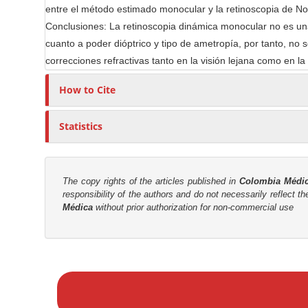
entre el método estimado monocular y la retinoscopia de Not
n
r
Conclusiones: La retinoscopia dinámica monocular no es una p
t
cuanto a poder dióptrico y tipo de ametropía, por tanto, no
correcciones refractivas tanto en la visión lejana como en la
How to Cite
Statistics
The copy rights of the articles published in
Colombia Médi
responsibility of the authors and do not necessarily reflect t
Médica
without prior authorization for non-commercial use
M
a
k