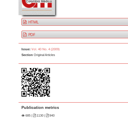
a
t
r
e
n
HTML
t
M
PDF
a
i
Vol. 40 No. 4 (2009)
Issue:
n
Section
Original Articles
N
a
v
i
g
a
t
Publication metrics
i
685
|
1130 |
940
o