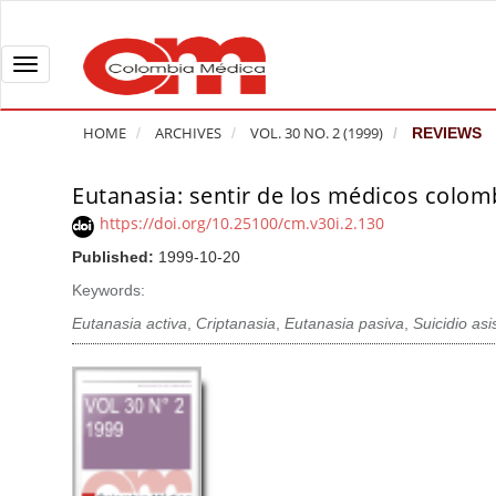
Q
u
i
T
c
o
k
g
HOME
ARCHIVES
VOL. 30 NO. 2 (1999)
REVIEWS
j
g
u
l
Eutanasia: sentir de los médicos colom
A
m
e
r
https://doi.org/10.25100/cm.v30i.2.130
p
n
t
Published:
1999-10-20
t
a
i
o
v
Keywords:
c
p
i
l
Eutanasia activa
,
Criptanasia
,
Eutanasia pasiva
,
Suicidio asi
a
g
e
g
a
S
e
t
i
c
i
d
o
o
e
n
b
n