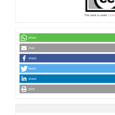
Licen
This work is under
share
mail
share
tweet
share
print