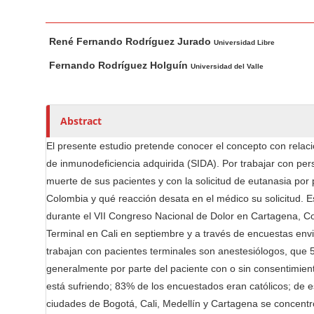
n
M
M
A
a
René Fernando Rodríguez Jurado
a
u
Universidad Libre
i
i
t
Fernando Rodríguez Holguín
Universidad del Valle
n
n
h
C
A
o
o
r
r
Abstract
t
s
n
i
El presente estudio pretende conocer el concepto con relac
t
c
de inmunodeficiencia adquirida (SIDA). Por trabajar con per
e
l
muerte de sus pacientes y con la solicitud de eutanasia por 
n
e
Colombia y qué reacción desata en el médico su solicitud. E
t
C
durante el VII Congreso Nacional de Dolor en Cartagena, Co
S
o
Terminal en Cali en septiembre y a través de encuestas env
i
n
trabajan con pacientes terminales son anestesiólogos, que 50
d
t
generalmente por parte del paciente con o sin consentimiento 
e
e
está sufriendo; 83% de los encuestados eran católicos; de e
b
n
ciudades de Bogotá, Cali, Medellín y Cartagena se concentr
a