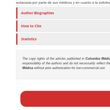
t
eutanasia por parte de sus médicos y en cuanto a la solicit
r
Author Biographies
How to Cite
Statistics
The copy rights of the articles published in
Colombia Médi
responsibility of the authors and do not necessarily reflect t
Médica
without prior authorization for non-commercial use
M
a
k
e