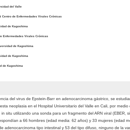
rsidad del Valle
a
Centro de Enfermedades Virales Crónicas
sidad de Kagoshima
de Enfermedades Virales Crónicas
versidad de Kagoshima
sidad de Kagoshima
ad de Kagoshima
sencia del virus de Epstein-Barr en adenocarcinoma gástrico, se estudi
sta neoplasia en el Hospital Universitario del Valle en Cali, por medio 
n in situ utilizando una sonda para un fragmento del ARN viral (EBER, s
rrespondían a 66 hombres (edad media: 62 años) y 33 mujeres (edad m
 adenocarcinoma tipo intestinal y 53 del tipo difuso, ninguno de la va