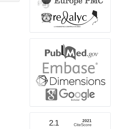
bibliographicdatabase
indexed
2.1
2021
CiteScore