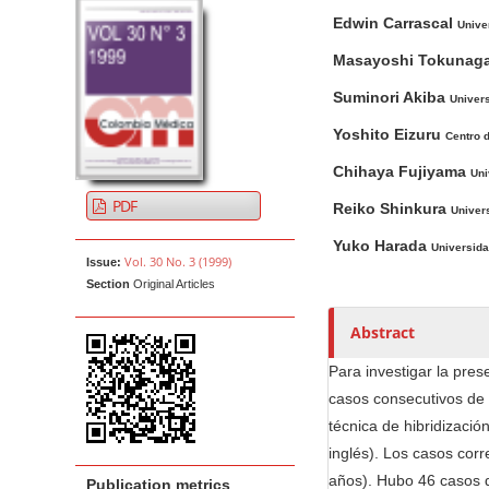
A
M
A
t
Edwin Carrascal
r
a
u
Unive
e
t
i
t
Masayoshi Tokunag
n
i
n
h
t
Suminori Akiba
Univer
c
A
o
M
l
r
r
Yoshito Eizuru
Centro 
a
e
t
s
Chihaya Fujiyama
Uni
i
S
i
PDF
n
Reiko Shinkura
i
c
Univer
N
d
l
Yuko Harada
Universid
Vol. 30 No. 3 (1999)
e
e
a
Issue:
Section
Original Articles
b
C
v
a
o
i
Abstract
r
n
g
t
Para investigar la pre
a
e
casos consecutivos de e
t
n
técnica de hibridizació
i
t
inglés). Los casos co
o
años). Hubo 46 casos de
Publication metrics