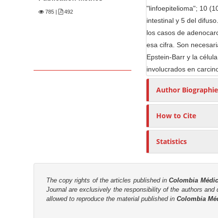
n
"linfoepitelioma"; 10 (
785
|
492
M
intestinal y 5 del dif
a
los casos de adenocarc
i
esa cifra. Son necesari
n
Epstein-Barr y la célul
C
involucrados en carcin
o
Author Biographie
n
t
e
How to Cite
n
t
Statistics
S
i
d
The copy rights of the articles published in
Colombia Médi
Journal are
exclusively the
responsibility of the authors and d
e
allowed to reproduce the material published in
Colombia Mé
b
a