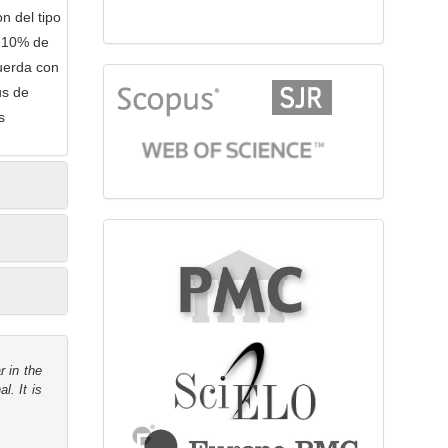
n del tipo
e 10% de
uerda con
citationindex
us de
s
fulltext
r in the
l. It is