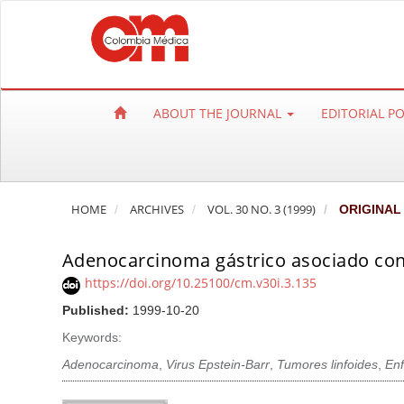
Q
u
i
c
k
ABOUT THE JOURNAL
EDITORIAL P
j
u
m
p
HOME
ARCHIVES
VOL. 30 NO. 3 (1999)
ORIGINAL
t
o
Adenocarcinoma gástrico asociado con e
p
a
https://doi.org/10.25100/cm.v30i.3.135
g
Published:
1999-10-20
e
Keywords:
c
Adenocarcinoma
,
Virus Epstein-Barr
,
Tumores linfoides
,
En
o
n