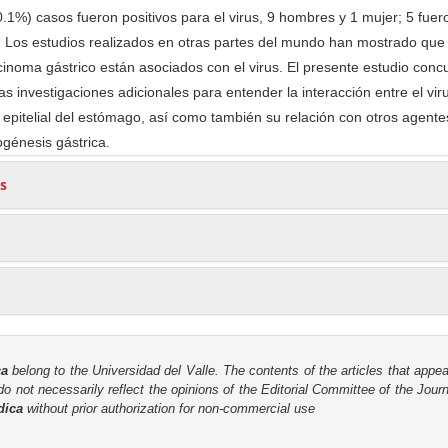
10.1%) casos fueron positivos para el virus, 9 hombres y 1 mujer; 5 fuero
uso. Los estudios realizados en otras partes del mundo han mostrado qu
inoma gástrico están asociados con el virus. El presente estudio conc
as investigaciones adicionales para entender la interacción entre el vir
a epitelial del estómago, así como también su relación con otros agente
ogénesis gástrica.
s
ca
belong to the Universidad del Valle. The contents of the articles that appea
o not necessarily reflect the opinions of the Editorial Committee of the Journa
dica
without prior authorization for non-commercial use