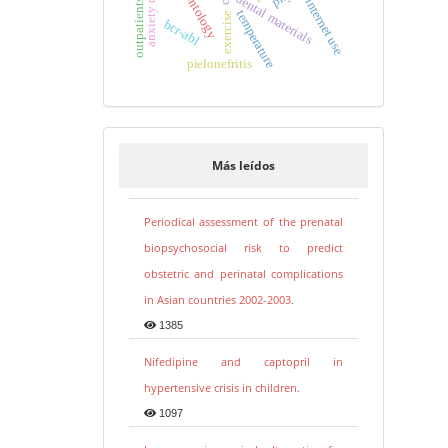
anxiety disorders
dental materials
internet use
outpatients
temperature
exercise
bcr-abl
pielonefritis
Más leídos
Periodical assessment of the prenatal
biopsychosocial risk to predict
obstetric and perinatal complications
in Asian countries 2002-2003.
1385
Nifedipine and captopril in
hypertensive crisis in children.
1097