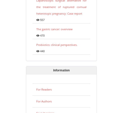
Laparoscopic surgical alternative for
the treatment of ruptured cornual
heterotopic pregnancy: Case report
557
The gastric cancer: overview
470
Probiotics: clinical perspectives.
440
Information
For Readers
For Authors