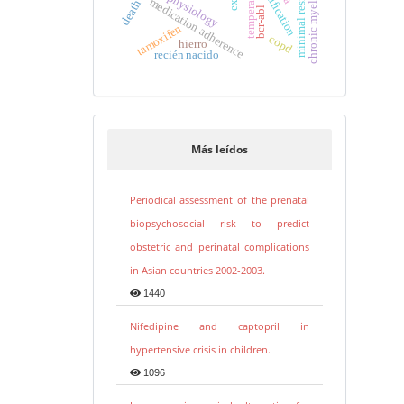
chronic myeloid leukemia
temperature
physiology
medication adherence
bcr-abl
tamoxifen
copd
hierro
recién nacido
Más leídos
Periodical assessment of the prenatal
biopsychosocial risk to predict
obstetric and perinatal complications
in Asian countries 2002-2003.
1440
Nifedipine and captopril in
hypertensive crisis in children.
1096