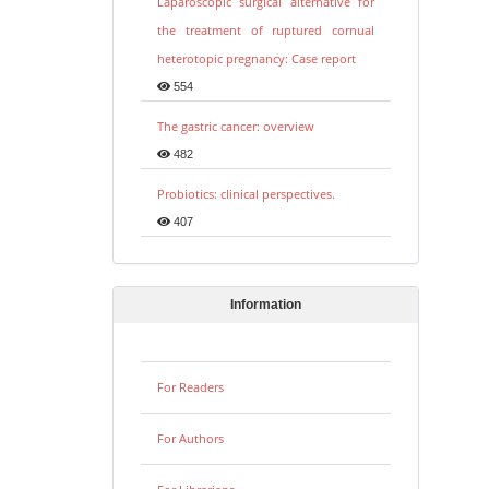
Laparoscopic surgical alternative for
the treatment of ruptured cornual
heterotopic pregnancy: Case report
554
The gastric cancer: overview
482
Probiotics: clinical perspectives.
407
Information
For Readers
For Authors