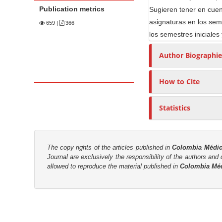
n
Publication metrics
Sugieren tener en cuent
M
asignaturas en los seme
659
|
366
a
los semestres iniciales 
i
n
Author Biographie
C
o
How to Cite
n
t
Statistics
e
n
t
The copy rights of the articles published in
Colombia Médi
S
Journal are
exclusively the
responsibility of the authors and d
allowed to reproduce the material published in
Colombia Mé
i
d
e
b
a