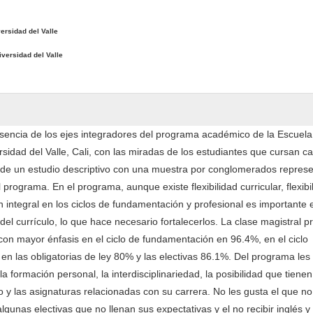
ersidad del Valle
iversidad del Valle
resencia de los ejes integradores del programa académico de la Escuela
rsidad del Valle, Cali, con las miradas de los estudiantes que cursan c
 de un estudio descriptivo con una muestra por conglomerados represe
 programa. En el programa, aunque existe flexibilidad curricular, flexibi
integral en los ciclos de fundamentación y profesional es importante e
del currículo, lo que hace necesario fortalecerlos. La clase magistral 
con mayor énfasis en el ciclo de fundamentación en 96.4%, en el ciclo
en las obligatorias de ley 80% y las electivas 86.1%. Del programa les
la formación personal, la interdisciplinariedad, la posibilidad que tiene
o y las asignaturas relacionadas con su carrera. No les gusta el que n
lgunas electivas que no llenan sus expectativas y el no recibir inglés y