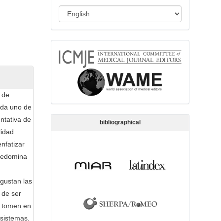
s
L
s
a
i
n
o
memberships
g
n
u
a
g
 de
e
ada uno de
ntativa de
bibliographical
lidad
nfatizar
predomina
 gustan las
n de ser
o tomen en
 sistemas.