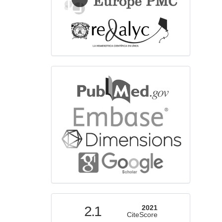
bibliographicdatabase
indexed
2.1
2021
CiteScore