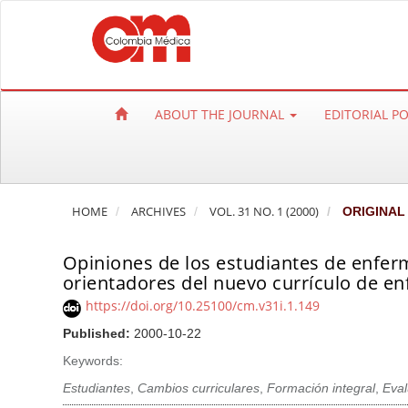
Q
u
i
c
k
ABOUT THE JOURNAL
EDITORIAL P
j
u
m
p
HOME
ARCHIVES
VOL. 31 NO. 1 (2000)
ORIGINAL
t
o
Opiniones de los estudiantes de enferme
p
orientadores del nuevo currículo de en
a
https://doi.org/10.25100/cm.v31i.1.149
g
e
Published:
2000-10-22
c
Keywords:
o
Estudiantes
,
Cambios curriculares
,
Formación integral
,
Eval
n