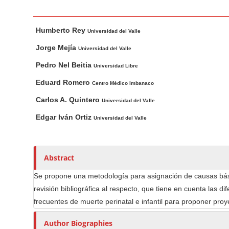
n
M
M
A
a
Humberto Rey
a
u
Universidad del Valle
i
i
t
Jorge Mejía
Universidad del Valle
n
n
h
Pedro Nel Beitia
Universidad Libre
C
A
o
o
r
r
Eduard Romero
Centro Médico Imbanaco
t
s
n
Carlos A. Quintero
Universidad del Valle
i
t
Edgar Iván Ortiz
c
Universidad del Valle
e
l
n
e
t
C
Abstract
S
o
i
Se propone una metodología para asignación de causas básica
n
d
revisión bibliográfica al respecto, que tiene en cuenta las 
t
e
frecuentes de muerte perinatal e infantil para proponer proy
e
b
n
Author Biographies
a