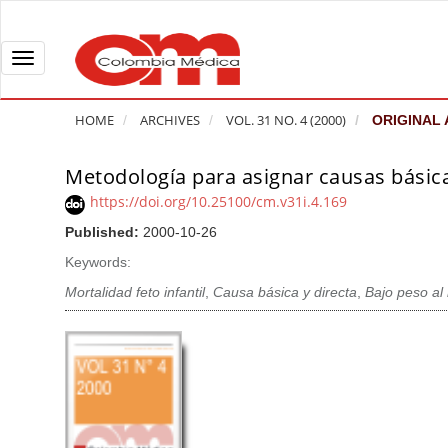
Q
u
i
T
c
o
k
g
HOME
ARCHIVES
VOL. 31 NO. 4 (2000)
ORIGINAL 
j
g
u
l
Metodología para asignar causas básicas
A
m
e
r
https://doi.org/10.25100/cm.v31i.4.169
p
n
t
Published:
2000-10-26
t
a
i
o
v
Keywords:
c
p
i
l
Mortalidad feto infantil
,
Causa básica y directa
,
Bajo peso al
a
g
e
g
a
S
e
t
i
c
i
d
o
o
e
n
b
n