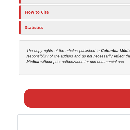
t
r
How to Cite
Statistics
The copy rights of the articles published in
Colombia Médi
responsibility of the authors and do not necessarily reflect t
Médica
without prior authorization for non-commercial use
M
a
k
e
a
S
u