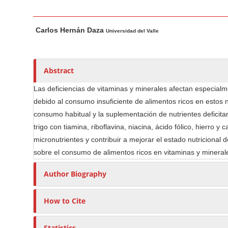
n
M
M
A
a
Carlos Hernán Daza
a
u
Universidad del Valle
i
i
t
n
n
h
C
A
o
Abstract
o
r
r
Las deficiencias de vitaminas y minerales afectan especialm
t
s
n
debido al consumo insuficiente de alimentos ricos en estos n
i
t
consumo habitual y la suplementación de nutrientes deficitar
c
e
trigo con tiamina, riboflavina, niacina, ácido fólico, hierro
l
n
micronutrientes y contribuir a mejorar el estado nutricional 
e
t
sobre el consumo de alimentos ricos en vitaminas y minerales
C
S
o
i
Author Biography
n
d
t
e
How to Cite
e
b
n
a
Statistics