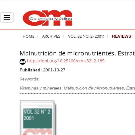
Q
u
i
T
c
o
k
g
HOME
ARCHIVES
VOL. 32 NO. 2 (2001)
REVIEWS
j
g
u
l
Malnutrición de micronutrientes. Estrat
A
m
e
r
https://doi.org/10.25100/cm.v32i.2.189
p
n
t
Published:
2001-10-27
t
a
i
o
v
Keywords:
c
p
i
l
Vitaminas y minerales
,
Malnutrición de micronutrientes
,
Estr
a
g
e
g
a
S
e
t
i
c
i
d
o
o
e
n
b
n