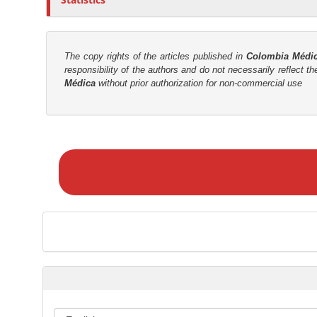
t
r
The copy rights of the articles published in
Colombia Médi
responsibility of the authors and do not necessarily reflect t
Médica
without prior authorization for non-commercial use
M
a
k
e
a
S
u
b
m
i
s