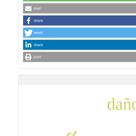
mail
share
tweet
share
print
daño