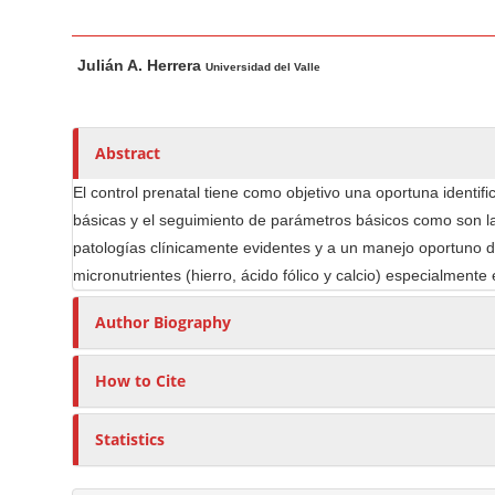
n
M
M
A
a
Julián A. Herrera
a
u
Universidad del Valle
i
i
t
n
n
h
C
A
o
Abstract
o
r
r
El control prenatal tiene como objetivo una oportuna identif
t
s
n
básicas y el seguimiento de parámetros básicos como son la a
i
t
patologías clínicamente evidentes y a un manejo oportuno de
c
e
micronutrientes (hierro, ácido fólico y calcio) especialmente
l
n
e
t
Author Biography
C
S
o
i
How to Cite
n
d
t
e
Statistics
e
b
n
a