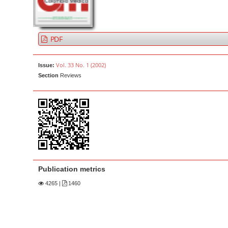
a
t
r
e
n
PDF
t
M
Vol. 33 No. 1 (2002)
Issue:
a
Section
Reviews
i
n
N
a
v
i
g
Publication metrics
a
4265
|
1460
t
i
o