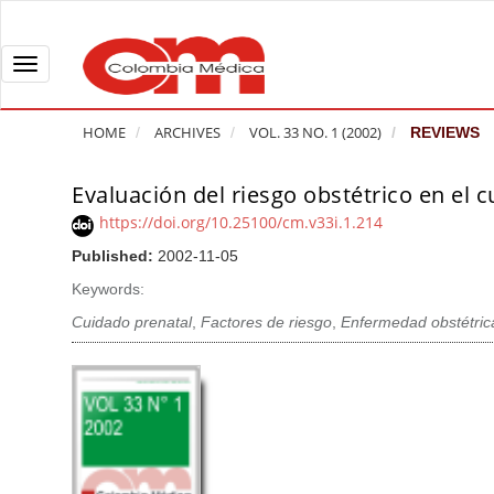
Q
u
i
T
c
o
k
g
HOME
ARCHIVES
VOL. 33 NO. 1 (2002)
REVIEWS
j
g
u
l
Evaluación del riesgo obstétrico en el c
A
m
e
r
https://doi.org/10.25100/cm.v33i.1.214
p
n
t
Published:
2002-11-05
t
a
i
o
v
Keywords:
c
p
i
l
Cuidado prenatal
,
Factores de riesgo
,
Enfermedad obstétric
a
g
e
g
a
S
e
t
i
c
i
d
o
o
e
n
b
n