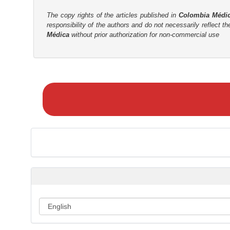
t
r
The copy rights of the articles published in
Colombia Médi
responsibility of the authors and do not necessarily reflect t
Médica
without prior authorization for non-commercial use
M
a
k
e
a
S
u
b
m
i
s
s
i