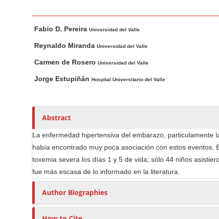
n
M
M
A
a
Fabio D. Pereira
a
u
Universidad del Valle
i
i
t
Reynaldo Miranda
Universidad del Valle
n
n
h
Carmen de Rosero
Universidad del Valle
C
A
o
o
r
r
Jorge Estupiñán
Hospital Universitario del Valle
t
s
n
i
t
c
e
Abstract
l
n
La enfermedad hipertensiva del embarazo, particulamente la
e
t
había encontrado muy poca asociación con estos eventos. E
C
S
toxemia severa los días 1 y 5 de vida; sólo 44 niños asistier
o
i
n
fue más escasa de lo informado en la literatura.
d
t
e
Author Biographies
e
b
n
a
How to Cite