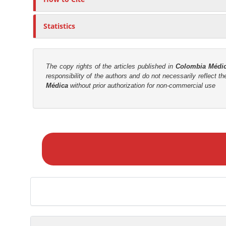
t
r
Statistics
The copy rights of the articles published in
Colombia Médi
responsibility of the authors and do not necessarily reflect t
Médica
without prior authorization for non-commercial use
M
a
k
e
a
S
u
b
m