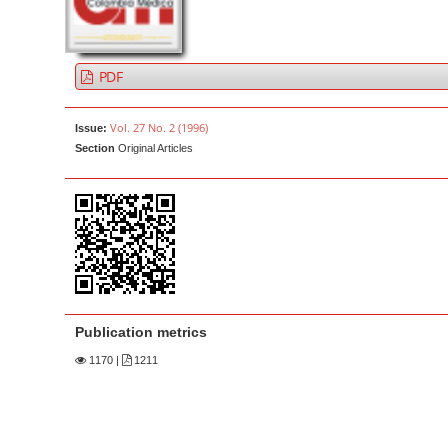
a
t
r
e
n
PDF
t
M
Vol. 27 No. 2 (1996)
Issue:
a
Section
Original Articles
i
n
N
a
v
i
g
Publication metrics
a
1170
|
1211
t
i
o