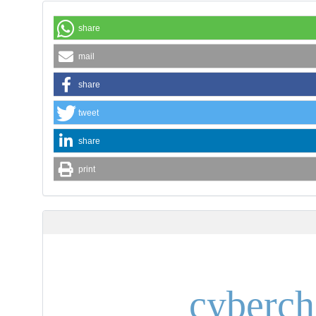
share
mail
share
tweet
share
print
cyberch