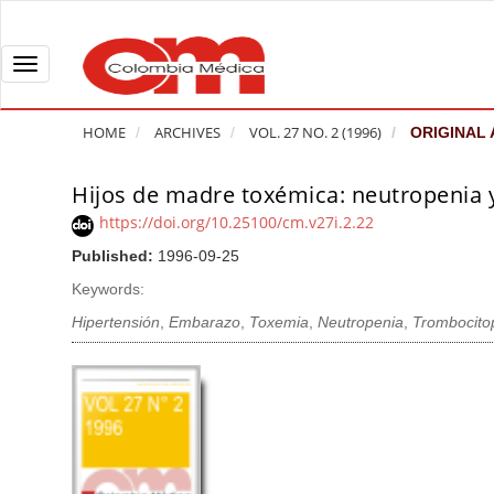
Q
u
i
T
c
o
k
g
HOME
ARCHIVES
VOL. 27 NO. 2 (1996)
ORIGINAL 
j
g
u
l
Hijos de madre toxémica: neutropenia 
A
m
e
r
https://doi.org/10.25100/cm.v27i.2.22
p
n
t
Published:
1996-09-25
t
a
i
o
v
Keywords:
c
p
i
l
Hipertensión
,
Embarazo
,
Toxemia
,
Neutropenia
,
Trombocito
a
g
e
g
a
S
e
t
i
c
i
d
o
o
e
n
b
n