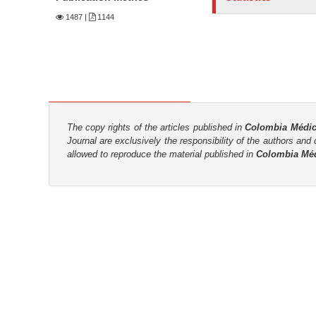
n
1487
|
1144
M
a
i
n
C
o
The copy rights of the articles published in
Colombia Médi
n
Journal are
exclusively the
responsibility of the authors and d
t
allowed to reproduce the material published in
Colombia Mé
e
n
t
S
i
d
e
b
a