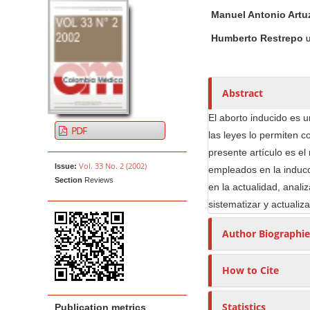
A
M
A
t
Manuel Antonio Art
r
a
u
e
t
i
t
Humberto Restrepo
U
n
i
n
h
t
c
A
o
M
l
r
r
Abstract
a
e
t
s
i
S
i
El aborto inducido es u
PDF
n
i
c
las leyes lo permiten 
N
d
l
presente artículo es e
Vol. 33 No. 2 (2002)
e
e
a
Issue:
empleados en la inducc
Section
Reviews
b
C
v
en la actualidad, anali
a
o
i
sistematizar y actualiz
r
n
g
Author Biographie
t
a
e
t
n
How to Cite
i
t
o
Statistics
Publication metrics