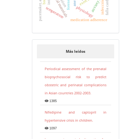
pacemaker, artificial
dental materials
falla cardíaca
anemia
exercise
infección
physiology
temperature
medication adherence
Más leídos
Periodical assessment of the prenatal
biopsychosocial risk to predict
obstetric and perinatal complications
in Asian countries 2002-2003.
1385
Nifedipine and captopril in
hypertensive crisis in children.
1097