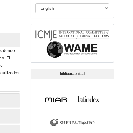
s
L
s
a
i
n
o
memberships
g
n
u
a
es donde
g
na. El
e
te
utilizados
bibliographical