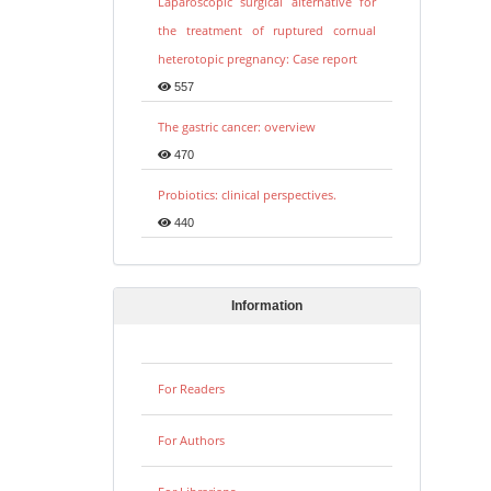
Laparoscopic surgical alternative for
the treatment of ruptured cornual
heterotopic pregnancy: Case report
557
The gastric cancer: overview
470
Probiotics: clinical perspectives.
440
Information
For Readers
For Authors