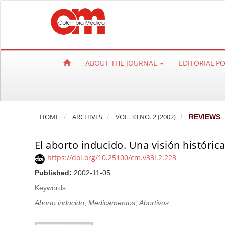
Q
u
i
c
k
ABOUT THE JOURNAL
EDITORIAL P
j
u
m
p
HOME
ARCHIVES
VOL. 33 NO. 2 (2002)
REVIEWS
t
o
El aborto inducido. Una visión históric
p
a
https://doi.org/10.25100/cm.v33i.2.223
g
Published:
2002-11-05
e
Keywords:
c
Aborto inducido
,
Medicamentos
,
Abortivos
o
n