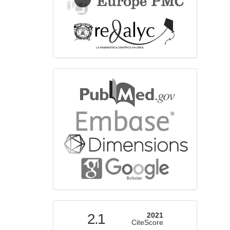
bibliographicdatabase
indexed
2.1
2021
CiteScore