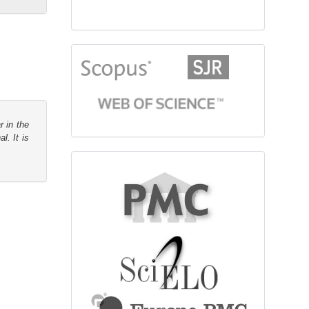
citationindex
r in the
l. It is
fulltext