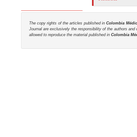
n
M
a
The copy rights of the articles published in
Colombia Médi
i
Journal are
exclusively the
responsibility of the authors and d
n
allowed to reproduce the material published in
Colombia Mé
C
o
n
t
e
n
t
S
i
d
e
b
a