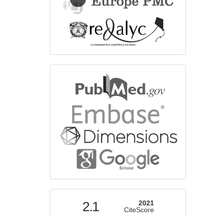
bibliographicdatabase
indexed
2.1
2021
CiteScore