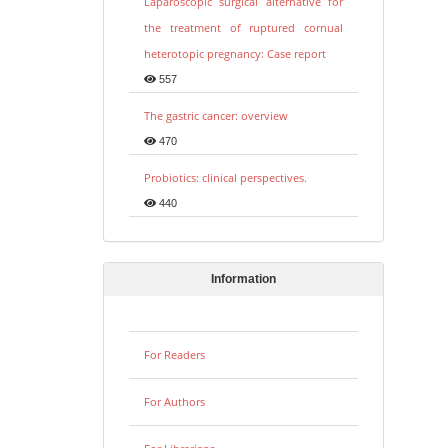
Laparoscopic surgical alternative for
the treatment of ruptured cornual
heterotopic pregnancy: Case report
557
The gastric cancer: overview
470
Probiotics: clinical perspectives.
440
Information
For Readers
For Authors