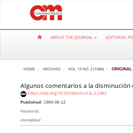
Q
u
i
c
k
ABOUT THE JOURNAL
EDITORIAL P
j
u
m
p
HOME
ARCHIVES
VOL. 15 NO. 2 (1984)
ORIGINAL
t
o
Algunos comentarios a la disminución 
p
a
https://doi.org/10.25100/cm.v15i.2.2483
g
Published:
1984-06-12
e
Keywords:
c
mortalidad
o
n