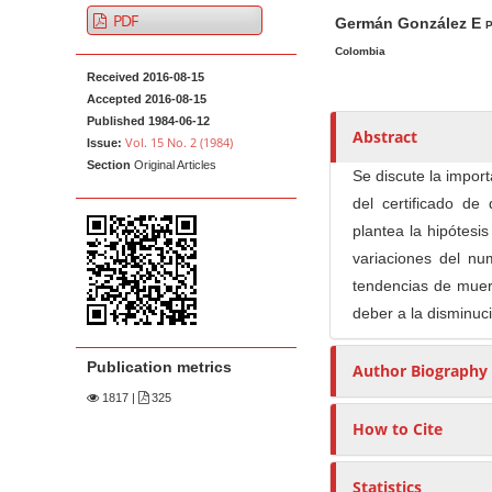
A
M
A
t
PDF
Germán González E
r
a
u
P
e
t
i
t
Colombia
n
Received 2016-08-15
i
n
h
t
Accepted 2016-08-15
c
A
o
M
Published 1984-06-12
l
r
r
Abstract
Vol. 15 No. 2 (1984)
Issue:
a
e
t
s
Section
Original Articles
Se discute la import
i
S
i
del certificado d
n
i
c
plantea la hipótesi
N
d
l
variaciones del n
e
e
a
tendencias de muer
b
C
v
deber a la disminuc
a
o
i
r
n
g
Publication metrics
Author Biography
t
a
e
1817
|
325
t
n
How to Cite
i
t
o
Statistics