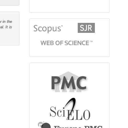
r in the
citationindex
l. It is
fulltext