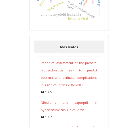
imatinib
hierro
temperature
forensic odontology
teeth
chronic myeloid leukemia
hepatits viral
Más leídos
Periodical assessment of the prenatal
biopsychosocial risk to predict
obstetric and perinatal complications
in Asian countries 2002-2003.
1385
Nifedipine and captopril in
hypertensive crisis in children.
1097