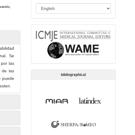
s
L
dellín,
s
a
i
n
o
memberships
g
n
u
a
abilidad
g
nal. Se
e
 por las
 de las
bibliographical
e puede
esten.