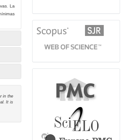
ivas. La
 mínimas
citationindex
fulltext
r in the
l. It is