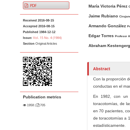
A
M
A
t
PDF
María Victoria Pérez
r
a
u
C
e
t
i
t
Jaime Rubiano
Cirujan
n
Received 2016-08-15
i
n
h
t
Armando González
Accepted 2016-08-15
Pr
c
A
o
M
Published 1984-12-12
l
r
r
Edgar Torres
Profesor A
Vol. 15 No. 4 (1984)
Issue:
a
e
t
s
Section
Original Articles
Abraham Kestenger
i
S
i
n
i
c
N
d
l
Abstract
e
e
a
b
C
v
Con la proporción d
a
o
i
conductas en el man
r
n
g
En 1982, con un m
Publication metrics
t
a
toracotomías, de la
e
1958
|
705
t
en 70 pacientes, co
n
i
de toracotomías a 19
t
o
estadísticamente.