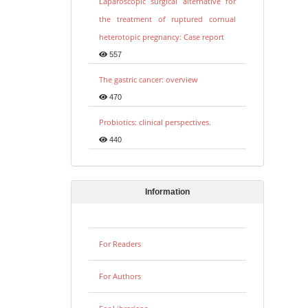
Laparoscopic surgical alternative for
the treatment of ruptured cornual
heterotopic pregnancy: Case report
557
The gastric cancer: overview
470
Probiotics: clinical perspectives.
440
Information
For Readers
For Authors