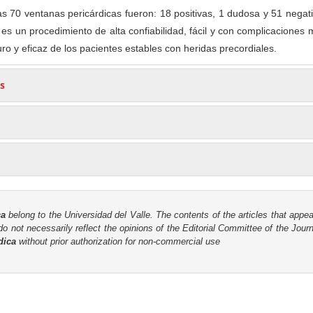
as 70 ventanas pericárdicas fueron: 18 positivas, 1 dudosa y 51 negat
 es un procedimiento de alta confiabilidad, fácil y con complicaciones
ro y eficaz de los pacientes estables con heridas precordiales.
s
ca
belong to the Universidad del Valle. The contents of the articles that appea
o not necessarily reflect the opinions of the Editorial Committee of the Journa
dica
without prior authorization for non-commercial use