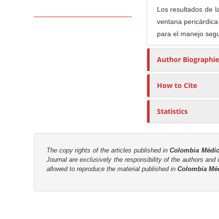
n
Los resultados de l
M
ventana pericárdica
a
para el manejo segu
i
n
Author Biographie
C
o
How to Cite
n
t
Statistics
e
n
t
The copy rights of the articles published in
Colombia Médi
S
Journal are
exclusively the
responsibility of the authors and d
i
allowed to reproduce the material published in
Colombia Mé
d
e
b
a