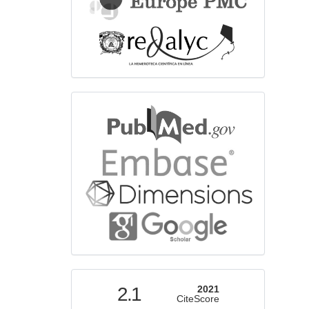
bibliographicdatabase
indexed
2.1
2021
CiteScore