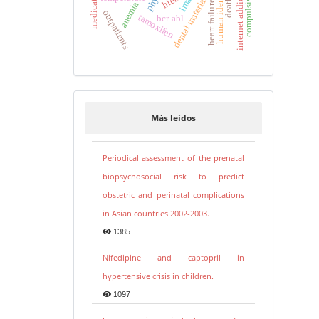
human identification
dental materials
heart failure
anemia
outpatients
tamoxifen
bcr-abl
Más leídos
Periodical assessment of the prenatal
biopsychosocial risk to predict
obstetric and perinatal complications
in Asian countries 2002-2003.
1385
Nifedipine and captopril in
hypertensive crisis in children.
1097