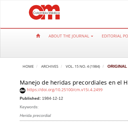
Q
u
i
c
k
ABOUT THE JOURNAL
EDITORIAL P
j
u
m
p
HOME
ARCHIVES
VOL. 15 NO. 4 (1984)
ORIGINAL
t
o
Manejo de heridas precordiales en el H
p
a
https://doi.org/10.25100/cm.v15i.4.2499
g
Published:
1984-12-12
e
Keywords:
c
Herida precordial
o
n