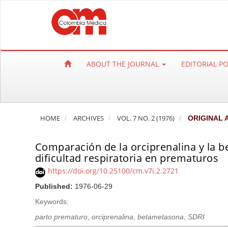
Q
u
i
c
k
ABOUT THE JOURNAL
EDITORIAL P
j
u
m
p
HOME
ARCHIVES
VOL. 7 NO. 2 (1976)
ORIGINAL 
t
o
Comparación de la orciprenalina y la 
p
dificultad respiratoria en prematuros
a
https://doi.org/10.25100/cm.v7i.2.2721
g
e
Published:
1976-06-29
c
Keywords:
o
parto prematuro
,
orciprenalina
,
betametasona
,
SDRI
n