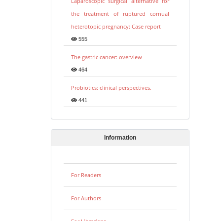
Laparoscopic surgical alternative for
the treatment of ruptured cornual
heterotopic pregnancy: Case report
555
The gastric cancer: overview
464
Probiotics: clinical perspectives.
441
Information
For Readers
For Authors