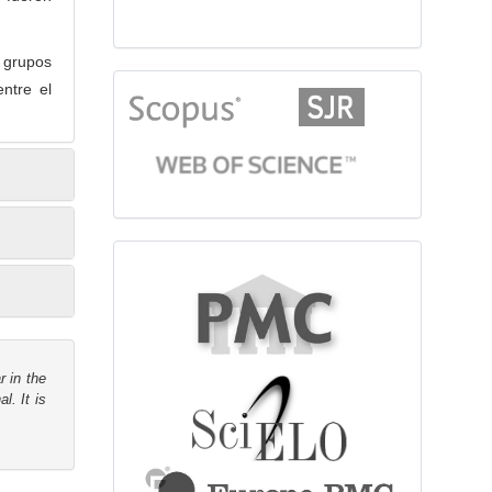
 grupos
entre el
citationindex
fulltext
r in the
l. It is