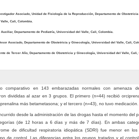
vestigador Asociado, Unidad de Fisiología de la Reproducción, Departamento de Obstetricia
Valle, Cali, Colombia.
 Auxiliar, Departamento de Pediatría, Universidad del Valle, Cali, Colombia.
fesor Asociado, Departamento de Obstetricia y Ginecología, Universidad del Valle, Cali, Co
nte de Tercer Año, Departamento de Obstetricia y Ginecología, Universidad del Valle, Cali,
io comparativo en 143 embarazadas normales con amenaza de
on divididas al azar en 3 grupos. El primero (n=44) recibió orciprena
prenalina más betametasona; y el tercero (n=43), no tuvo medicación.
ncurrido desde la administración de las drogas hasta el momento del p
tegorías (de 12 horas a 6 días y más de 7 días). En ambas catego
drome de dificultad respiratoria idiopática (SDRI) fue menor en los
po de control. Las diferencias entre los grupos tratados y el contro