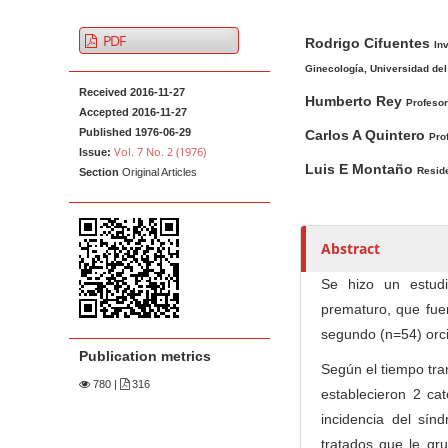
t
A
M
A
e
PDF
Rodrigo Cifuentes
r
a
u
In
n
t
i
t
Ginecología, Universidad del 
t
Received 2016-11-27
i
n
h
Humberto Rey
Profesor
M
Accepted 2016-11-27
c
A
o
Published 1976-06-29
Carlos A Quintero
a
Pro
l
r
r
Vol. 7 No. 2 (1976)
Issue:
i
e
t
s
Luis E Montaño
Reside
Section
Original Articles
n
S
i
i
c
N
d
l
a
Abstract
e
e
v
Se hizo un estud
b
C
i
prematuro, que fuer
a
o
g
segundo (n=54) orci
r
n
a
Publication metrics
t
Según el tiempo tra
t
e
780
|
316
establecieron 2 ca
i
n
incidencia del sín
o
t
tratados que le gru