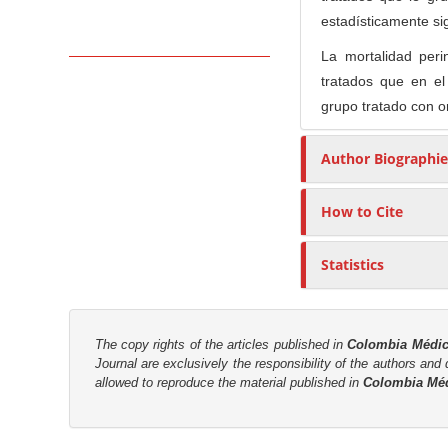
n
estadísticamente sig
M
a
La mortalidad peri
i
tratados que en el 
n
grupo tratado con o
C
Author Biographie
o
n
t
How to Cite
e
n
Statistics
t
S
i
The copy rights of the articles published in
Colombia Médi
Journal are
exclusively the
responsibility of the authors and d
d
allowed to reproduce the material published in
Colombia Mé
e
b
a