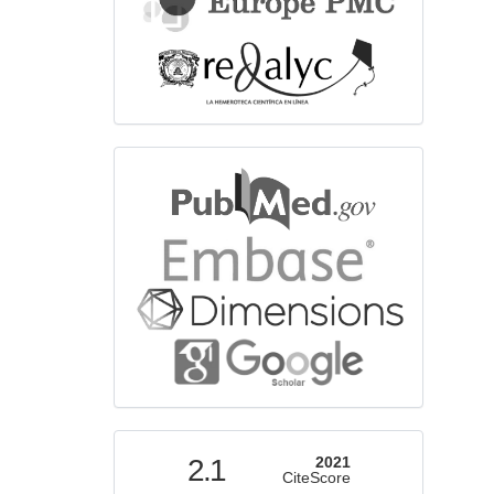
bibliographicdatabase
indexed
2.1
2021
CiteScore