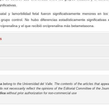
nificativas.
natal y lamorbilidad fetal fueron significativamente menores en los
grupo control. No hubo diferencias estadísticamente significativas 
rciprenalina y el que recibió orciprenalina más betametasona.
s
ca
belong to the Universidad del Valle. The contents of the articles that appea
o not necessarily reflect the opinions of the Editorial Committee of the Journa
dica
without prior authorization for non-commercial use