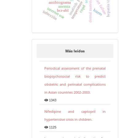
hepatits viral
heart failure
dental materials
antibiograma
temperature
imatinib
copd
anemia
internet use
hierro
bcr-abl
infección
Más leídos
Periodical assessment of the prenatal
biopsychosocial risk to predict
obstetric and perinatal complications
in Asian countries 2002-2003.
1343
Nifedipine and captopril in
hypertensive crisis in children.
1125