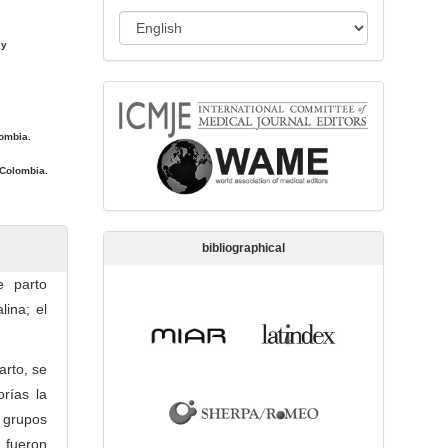
s
L
s
 y
a
i
n
o
memberships
g
n
u
lombia.
a
 Colombia.
g
e
bibliographical
 parto
lina; el
arto, se
rías la
 grupos
l fueron