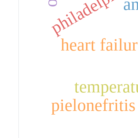
a
e
heart failu
temperat
pielonefritis