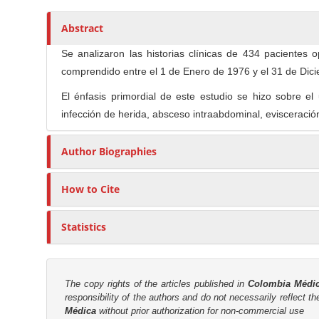
c
n
l
M
Abstract
e
a
C
Se analizaron las historias clínicas de 434 pacientes 
i
o
comprendido entre el 1 de Enero de 1976 y el 31 de Dic
n
n
C
El énfasis primordial de este estudio se hizo sobre e
t
o
infección de herida, absceso intraabdominal, evisceración
e
n
n
t
Author Biographies
t
e
n
How to Cite
t
S
Statistics
i
d
e
The copy rights of the articles published in
Colombia Médi
b
responsibility of the authors and do not necessarily reflect t
Médica
without prior authorization for non-commercial use
a