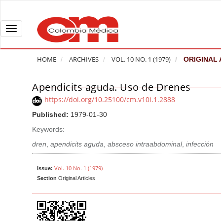
Q
u
i
T
c
o
k
g
HOME
ARCHIVES
VOL. 10 NO. 1 (1979)
ORIGINAL 
j
g
u
l
Apendicits aguda. Uso de Drenes
A
m
e
r
https://doi.org/10.25100/cm.v10i.1.2888
p
n
t
Published:
1979-01-30
t
a
i
o
v
Keywords:
c
p
i
l
dren
,
apendicits aguda
,
absceso intraabdominal
,
infección
a
g
e
g
a
S
Vol. 10 No. 1 (1979)
Issue:
e
t
Section
Original Articles
i
c
i
d
o
o
e
n
b
n