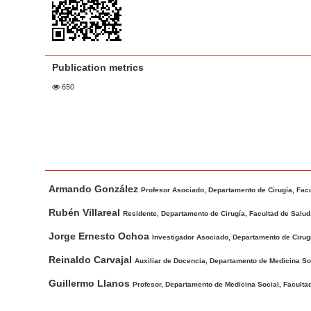
a
t
r
e
n
t
Publication metrics
M
650
a
i
n
N
a
M
A
v
Armando González
a
u
Profesor Asociado, Departamento de Cirugía, Facul
i
i
t
Rubén Villareal
Residente, Departamento de Cirugía, Facultad de Salud,
g
n
h
Jorge Ernesto Ochoa
Investigador Asociado, Departamento de Cirugía
a
A
o
t
r
r
Reinaldo Carvajal
Auxiliar de Docencia, Departamento de Medicina Soci
t
s
i
Guillermo Llanos
Profesor, Departamento de Medicina Social, Facultad
i
o