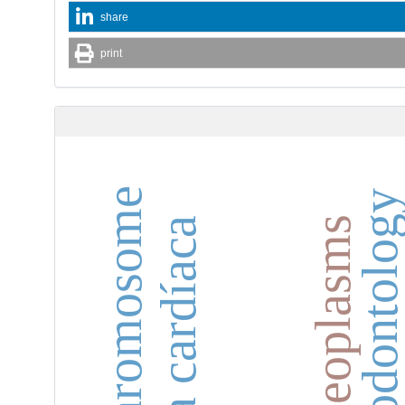
share
print
forensic odontolo
breast neoplasms
falla cardíaca