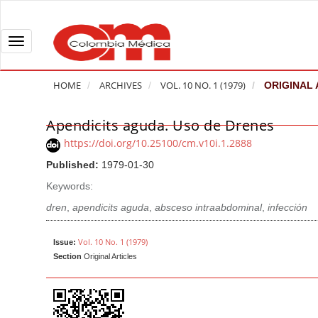
Q
u
i
T
c
o
k
g
HOME
ARCHIVES
VOL. 10 NO. 1 (1979)
ORIGINAL 
j
g
u
l
Apendicits aguda. Uso de Drenes
A
m
e
r
https://doi.org/10.25100/cm.v10i.1.2888
p
n
t
Published:
1979-01-30
t
a
i
o
v
Keywords:
c
p
i
l
dren
,
apendicits aguda
,
absceso intraabdominal
,
infección
a
g
e
g
a
S
Vol. 10 No. 1 (1979)
Issue:
e
t
Section
Original Articles
i
c
i
d
o
o
e
n
b
n