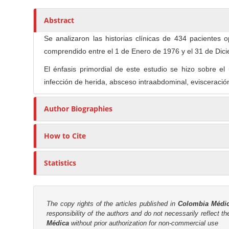
c
n
l
M
Abstract
e
a
C
Se analizaron las historias clínicas de 434 pacientes 
i
o
comprendido entre el 1 de Enero de 1976 y el 31 de Dic
n
n
C
El énfasis primordial de este estudio se hizo sobre e
t
o
infección de herida, absceso intraabdominal, evisceración
e
n
n
t
Author Biographies
t
e
n
How to Cite
t
S
Statistics
i
d
e
The copy rights of the articles published in
Colombia Médi
b
responsibility of the authors and do not necessarily reflect t
Médica
without prior authorization for non-commercial use
a