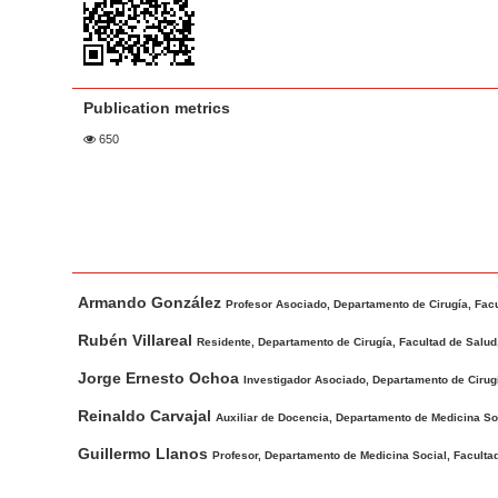
a
t
r
e
n
t
Publication metrics
M
650
a
i
n
N
a
M
A
v
Armando González
a
u
Profesor Asociado, Departamento de Cirugía, Facul
i
i
t
Rubén Villareal
Residente, Departamento de Cirugía, Facultad de Salud,
g
n
h
Jorge Ernesto Ochoa
Investigador Asociado, Departamento de Cirugía
a
A
o
t
r
r
Reinaldo Carvajal
Auxiliar de Docencia, Departamento de Medicina Soci
t
s
i
Guillermo Llanos
Profesor, Departamento de Medicina Social, Facultad
i
o