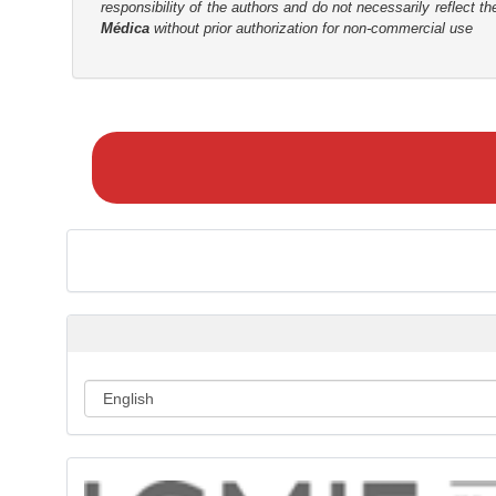
responsibility of the authors and do not necessarily reflect t
r
Médica
without prior authorization for non-commercial use
M
a
k
e
a
S
u
b
m
i
s
s
i
o
n