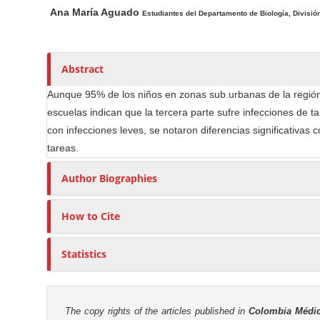
n
h
n
Ana María Aguado
Estudiantes del Departamento de Biología, División
A
o
M
r
r
a
t
s
i
Abstract
i
n
c
C
Aunque 95% de los niños en zonas sub.urbanas de la región 
l
escuelas indican que la tercera parte sufre infecciones de t
o
e
con infecciones leves, se notaron diferencias significativas
n
C
tareas.
t
o
e
n
Author Biographies
n
t
t
e
How to Cite
n
S
t
i
Statistics
d
e
b
The copy rights of the articles published in
Colombia Médi
a