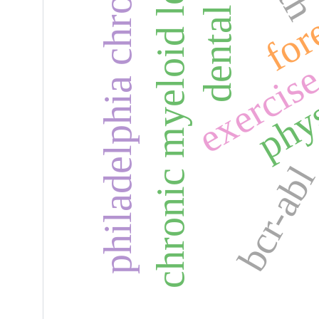
philadelphia chromosome
chronic myeloid leukemia
phy
exercis
bcr-ab