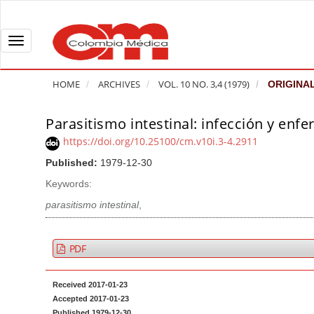
Q
u
i
T
c
o
k
g
HOME
ARCHIVES
VOL. 10 NO. 3,4 (1979)
ORIGINAL
j
g
u
l
Parasitismo intestinal: infección y enf
A
m
e
r
https://doi.org/10.25100/cm.v10i.3-4.2911
p
n
t
Published:
1979-12-30
t
a
i
o
v
Keywords:
c
p
i
l
parasitismo intestinal
,
a
g
e
g
a
S
PDF
e
t
i
c
i
d
Received 2017-01-23
o
o
e
Accepted 2017-01-23
n
b
n
Published 1979-12-30