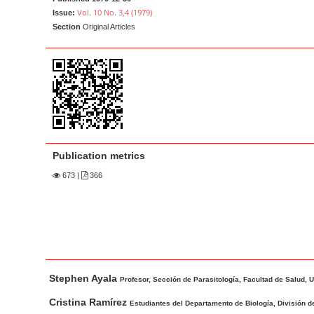
a
t
Vol. 10 No. 3,4 (1979)
Issue:
r
e
Section
Original Articles
n
t
M
a
i
n
N
Publication metrics
a
673
|
366
v
i
g
a
t
M
A
Stephen Ayala
i
a
u
Profesor, Sección de Parasitología, Facultad de Salud, U
o
i
t
Cristina Ramírez
Estudiantes del Departamento de Biología, División de