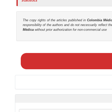
Statistics
The copy rights of the articles published in
Colombia Médi
responsibility of the authors and do not necessarily reflect t
Médica
without prior authorization for non-commercial use
M
a
k
e
a
S
u
b
m
i
s