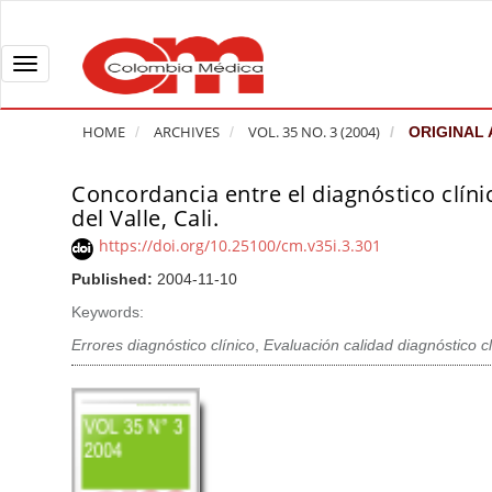
Q
u
i
T
c
o
k
g
HOME
ARCHIVES
VOL. 35 NO. 3 (2004)
ORIGINAL 
j
g
u
l
Concordancia entre el diagnóstico clíni
A
m
e
del Valle, Cali.
r
p
n
t
https://doi.org/10.25100/cm.v35i.3.301
t
a
i
Published:
2004-11-10
o
v
c
Keywords:
p
i
l
a
g
Errores diagnóstico clínico
,
Evaluación calidad diagnóstico cl
e
g
a
S
e
t
i
c
i
d
o
o
e
n
b
n