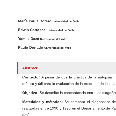
n
M
a
M
A
i
María Paula Botero
a
u
Universidad del Valle
n
i
t
Edwin Carrascal
Universidad del Valle
C
n
h
Yamile Daza
Universidad del Valle
A
o
o
r
r
Paulo Donado
n
Universidad del Valle
t
s
t
i
e
c
Abstract
n
l
t
Contexto:
A pesar de que la práctica de la autopsia 
e
S
médica y útil para la evaluación de la exactitud de los dia
C
i
o
Objetivo:
Se describe la concordancia entre los diagnósti
d
n
e
Materiales y métodos:
Se compara el diagnóstico de 
t
b
realizadas entre 1990 y 1995 en el Departamento de Pato
e
oro”.
a