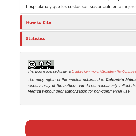
t
hospitalario y que los costos son sustancialmente mejore
r
How to Cite
Statistics
Creative Commons Attribution-NonCommercia
This work is licensed under a
The copy rights of the articles published in
Colombia Médi
responsibility of the authors and do not necessarily reflect t
Médica
without prior authorization for non-commercial use
M
a
k