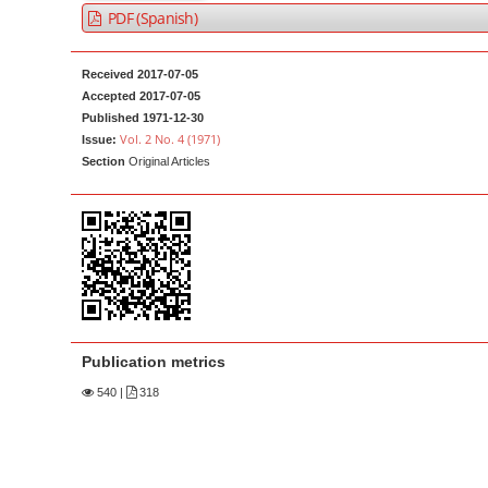
a
t
PDF (Spanish)
r
e
n
Received 2017-07-05
t
Accepted 2017-07-05
Published 1971-12-30
M
Vol. 2 No. 4 (1971)
Issue:
a
Section
Original Articles
i
n
N
a
v
i
g
Publication metrics
a
540
|
318
t
i
o