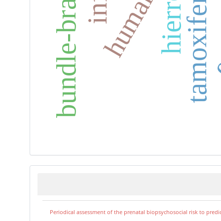
bundle-branch block
e
hierro
tamoxifen
Periodical assessment of the prenatal biopsychosocial risk to predi