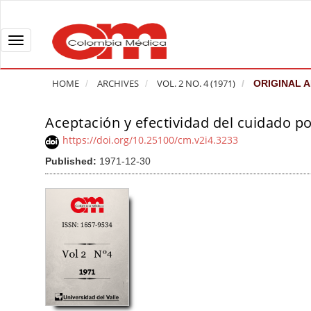
Q
u
i
T
c
o
k
g
HOME
ARCHIVES
VOL. 2 NO. 4 (1971)
ORIGINAL A
j
g
u
l
Aceptación y efectividad del cuidado p
A
m
e
r
https://doi.org/10.25100/cm.v2i4.3233
p
n
t
Published:
1971-12-30
t
a
i
o
v
c
p
i
l
a
g
e
g
a
S
e
t
i
c
i
d
o
o
e
n
b
n