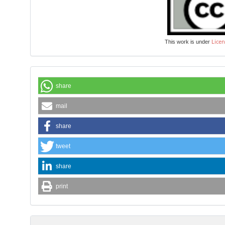
Licen
This work is under
share
mail
share
tweet
share
print