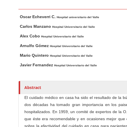
n
M
M
A
a
Oscar Echeverri C.
a
u
Hospital universitario del Valle
i
i
t
Carlos Manzano
Hospital Universitario del Valle
n
n
h
Alex Cobo
Hospital Universitario del Valle
C
A
o
o
r
r
Arnulfo Gómez
Hospital Universitario del Valle
t
s
n
Mario Quintero
Hospital Universitario del Valle
i
t
Javier Fernandez
c
Hospital Universitario del Valle
e
l
n
e
t
C
Abstract
S
o
i
El cuidado médico en casa ha sido el resultado de la b
n
d
dos décadas ha tomado gran importancia en los paise
t
e
hospitalizados. En 1959, un comité de expertos de la O
e
b
que éste era recomendable y en ocasiones mejor que el
n
a
sobre la efectividad del cuidado en casa para pacient