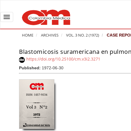
Q
u
i
T
c
o
k
g
HOME
ARCHIVES
VOL. 3 NO. 2 (1972)
CASE REPO
j
g
u
l
Blastomicosis suramericana en pulmones
A
m
e
r
https://doi.org/10.25100/cm.v3i2.3271
p
n
t
Published:
1972-06-30
t
a
i
o
v
c
p
i
l
a
g
e
g
a
S
e
t
i
c
i
d
o
o
e
n
b
n