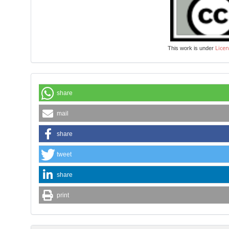
Licen
This work is under
share
mail
share
tweet
share
print