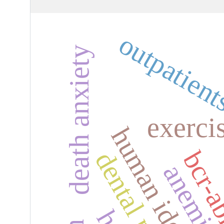
outpatien
death anxiety
exerci
bcr-
anemi