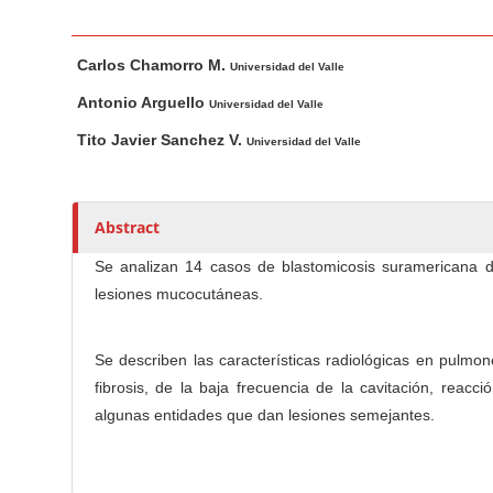
n
M
M
A
a
Carlos Chamorro M.
a
u
Universidad del Valle
i
i
t
Antonio Arguello
Universidad del Valle
n
n
h
Tito Javier Sanchez V.
Universidad del Valle
C
A
o
o
r
r
t
s
n
Abstract
i
t
c
e
Se analizan 14 casos de blastomicosis suramericana de
l
n
lesiones mucocutáneas.
e
t
C
S
o
Se describen las características radiológicas en pulmo
i
n
fibrosis, de la baja frecuencia de la cavitación, reacci
d
t
algunas entidades que dan lesiones semejantes.
e
e
b
n
a