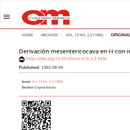
Q
u
i
T
c
o
k
g
HOME
ARCHIVES
VOL. 13 NO. 2,3 (1982)
ORIGINAL
j
g
u
l
Derivación mesentericocava en H con in
A
m
e
r
https://doi.org/10.25100/cm.v13i.2-3.3430
p
n
t
Published:
1982-08-09
t
a
i
o
v
c
Vol. 13 No. 2,3 (1982)
Issue:
p
i
l
Section
Original Articles
a
g
e
g
a
S
e
t
i
c
i
d
o
o
e
n
b
n