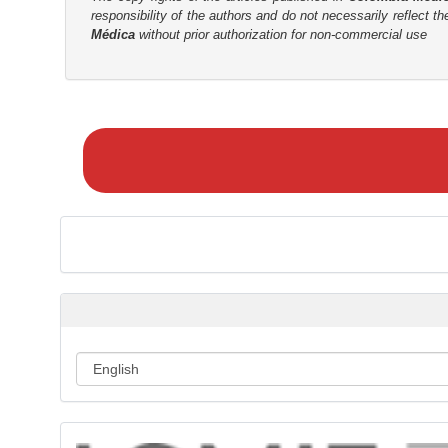
responsibility of the authors and do not necessarily reflect t
r
Médica
without prior authorization for non-commercial use
M
a
k
e
a
S
u
b
m
i
s
s
i
o