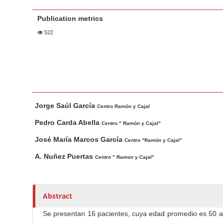
a
t
r
Publication metrics
e
n
522
t
M
a
i
n
M
A
Jorge Saúl García
N
a
u
Centro Ramón y Cajal
i
t
a
Pedro Carda Abella
Centro " Ramón y Cajal"
n
h
v
José María Marcos García
Centro "Ramón y Cajal"
A
o
i
r
r
A. Nuñez Puertas
Centro " Ramon y Cajal"
g
t
s
a
i
t
c
Abstract
i
l
o
Se presentan 16 pacientes, cuya edad promedio es 50 años
e