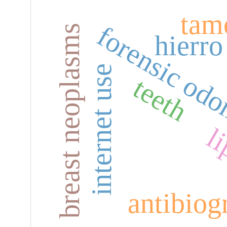
tam
forensic od
breast neoplasms
hierro
internet use
teeth
li
antibio