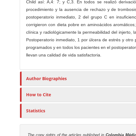
n
Child así: A,4: 7; y C,3. En todos se realizó derivac
C
M
procedimiento y la ausencia de rechazo y de trombosi
o
a
n
postoperatorio inmediato, 2 del grupo C en insuficien
i
t
corrigieron con dieta pobre en aminoácidos aromáticos;
e
n
clínica y radiológicamente la permeabilidad del injerto,
n
Postoperatorio inmediato, 1 por úlcera de estrés y otro
C
t
programados y en todos los pacientes en el postoperato
o
llevan una calidad de vida satisfactoria.
n
t
e
Author Biographies
n
t
How to Cite
S
i
Statistics
d
e
b
a
The copy rights of the articles published in
Colombia Médi