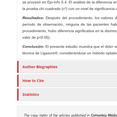
se procesó en Epi-Info 6.4. El análisis de la diferencia 
n
r
la prueba chi cuadrado (c²) con un nivel de significancia
t
Resultados:
Después del procedimiento, los valores de
período de observación, ninguna de las pacientes hab
procedimiento, hubo diferencia significativa en la dismin
valor de p<0.05).
Conclusión:
El presente estudio muestra que el dolor s
técnica de Ligasure®, considerándose un método optativo
Author Biographies
How to Cite
Statistics
The copy rights of the articles published in
Colombia Médi