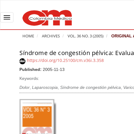
Q
u
i
T
c
o
k
g
HOME
ARCHIVES
VOL. 36 NO. 3 (2005)
ORIGINAL 
j
g
u
l
Síndrome de congestión pélvica: Evalua
A
m
e
r
https://doi.org/10.25100/cm.v36i.3.358
p
n
t
Published:
2005-11-13
t
a
i
o
v
Keywords:
c
p
i
l
Dolor
,
Laparoscopia
,
Síndrome de congestión pélvica
,
Varic
a
g
e
g
a
S
e
t
i
c
i
d
o
o
e
n
b
n