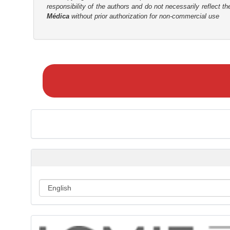
responsibility of the authors and do not necessarily reflect t
Médica
without prior authorization for non-commercial use
M
a
k
e
a
S
u
b
m
i
s
s
i
o