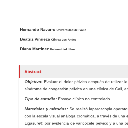
n
M
a
i
M
A
Hernando Navarro
n
a
u
Universidad del Valle
i
t
C
Beatriz Vinueza
Clínica Los Andes
n
h
o
Diana Martínez
Universidad Libre
A
o
n
r
r
t
t
s
e
Abstract
i
n
c
Objetivo:
Evaluar el dolor pélvico después de utilizar 
t
l
síndrome de congestión pélvica en una clínica de Cali, en
S
e
i
Tipo de estudio:
Ensayo clínico no controlado.
C
d
o
Materiales y métodos:
Se realizó laparoscopia operato
e
n
con la escala visual análoga cromática, a través de una
b
t
Ligasure® por evidencia de varicocele pélvico y a una p
e
a