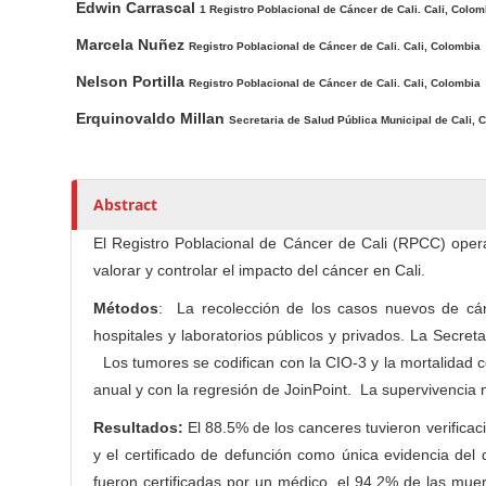
Edwin Carrascal
1 Registro Poblacional de Cáncer de Cali. Cali, Colom
c
r
Marcela Nuñez
l
Registro Poblacional de Cáncer de Cali. Cali, Colombia
e
Nelson Portilla
Registro Poblacional de Cáncer de Cali. Cali, Colombia
C
Erquinovaldo Millan
Secretaria de Salud Pública Municipal de Cali, C
o
n
t
e
Abstract
n
El Registro Poblacional de Cáncer de Cali (RPCC) ope
t
valorar y controlar el impacto del cáncer en Cali.
Métodos
: La recolección de los casos nuevos de cán
hospitales y laboratorios públicos y privados. La Secret
Los tumores se codifican con la CIO-3 y la mortalidad c
anual y con la regresión de JoinPoint. La supervivencia
Resultados:
El 88.5% de los canceres tuvieron verificac
y el certificado de defunción como única evidencia de
fueron certificadas por un médico, el 94.2% de las muer