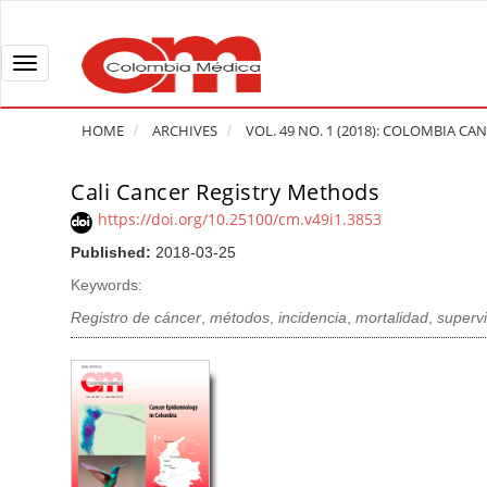
Q
u
i
T
c
o
k
g
HOME
ARCHIVES
VOL. 49 NO. 1 (2018): COLOMBIA C
j
g
u
l
Cali Cancer Registry Methods
A
m
e
r
https://doi.org/10.25100/cm.v49i1.3853
p
n
t
Published:
2018-03-25
t
a
i
o
v
Keywords:
c
p
i
l
Registro de cáncer
,
métodos
,
incidencia
,
mortalidad
,
superv
a
g
e
g
a
S
e
t
i
c
i
d
o
o
e
n
b
n