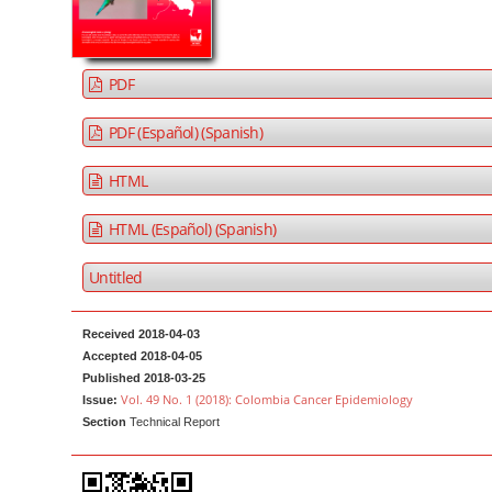
a
t
r
e
n
PDF
t
M
PDF (Español) (Spanish)
a
HTML
i
n
HTML (Español) (Spanish)
N
a
Untitled
v
i
Received 2018-04-03
g
Accepted 2018-04-05
a
Published 2018-03-25
Vol. 49 No. 1 (2018): Colombia Cancer Epidemiology
Issue:
t
Section
Technical Report
i
o