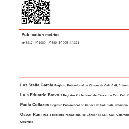
n
M
a
i
n
Publication metrics
C
3217
|
1000 |
580 |
205 |
371
o
n
t
e
n
M
A
t
Luz Stella Garcia
a
u
Registro Poblacional de Cáncer de Cali. Cali, Colom
S
i
t
Luis Eduardo Bravo
1 Registro Poblacional de Cáncer de Cali. Cali, 
i
n
h
Paola Collazos
d
Registro Poblacional de Cáncer de Cali. Cali, Colombia
A
o
e
r
r
Oscar Ramirez
1-Registro Poblacional de Cáncer de Cali. Cali, Colom
b
t
s
Colombia
i
a