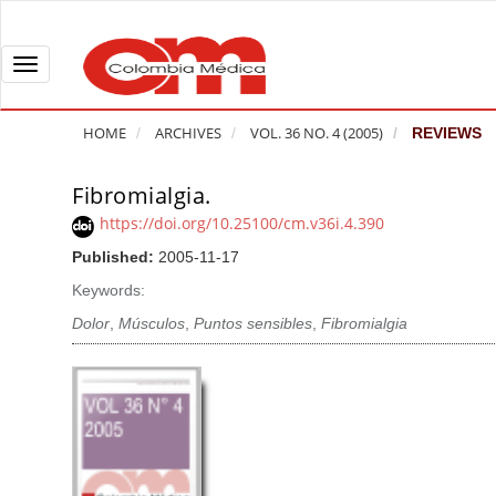
Q
u
i
T
c
o
k
g
HOME
ARCHIVES
VOL. 36 NO. 4 (2005)
REVIEWS
j
g
u
l
Fibromialgia.
A
m
e
r
https://doi.org/10.25100/cm.v36i.4.390
p
n
t
Published:
2005-11-17
t
a
i
o
v
Keywords:
c
p
i
l
Dolor
,
Músculos
,
Puntos sensibles
,
Fibromialgia
a
g
e
g
a
S
e
t
i
c
i
d
o
o
e
n
b
n