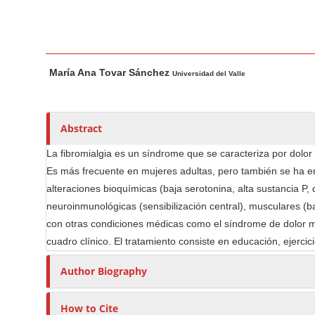
n
M
a
i
M
A
María Ana Tovar Sánchez
n
a
u
Universidad del Valle
i
t
C
n
h
o
A
o
Abstract
n
r
r
t
La fibromialgia es un síndrome que se caracteriza por dolo
t
s
e
Es más frecuente en mujeres adultas, pero también se ha en
i
n
alteraciones bioquímicas (baja serotonina, alta sustancia P, 
c
t
neuroinmunológicas (sensibilización central), musculares (b
l
S
con otras condiciones médicas como el síndrome de dolor miof
e
i
cuadro clínico. El tratamiento consiste en educación, ejercic
C
d
o
Author Biography
e
n
b
t
How to Cite
e
a