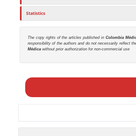
n
r
Statistics
t
The copy rights of the articles published in
Colombia Médi
responsibility of the authors and do not necessarily reflect t
Médica
without prior authorization for non-commercial use
M
a
k
e
a
S
u
b
m