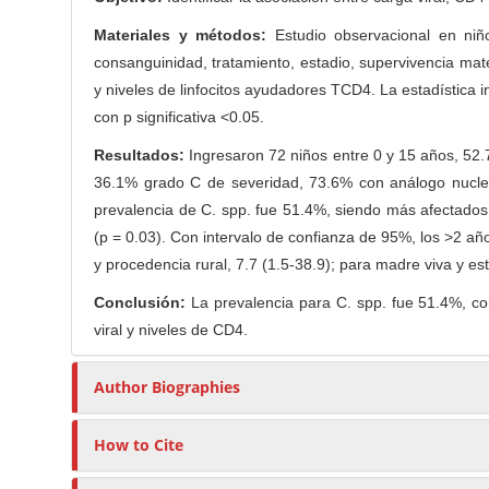
e
r
Materiales y métodos:
Estudio observacional en niño
n
consanguinidad, tratamiento, estadio, supervivencia mat
t
y niveles de linfocitos ayudadores TCD4. La estadística in
con p significativa <0.05.
Resultados:
Ingresaron 72 niños entre 0 y 15 años, 52
36.1% grado C de severidad, 73.6% con análogo nucleó
prevalencia de C. spp. fue 51.4%, siendo más afectados
(p = 0.03). Con intervalo de confianza de 95%, los >2 añ
y procedencia rural, 7.7 (1.5-38.9); para madre viva y est
Conclusión:
La prevalencia para C. spp. fue 51.4%, con
viral y niveles de CD4.
Author Biographies
How to Cite