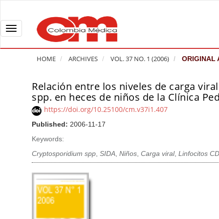
Q
u
i
T
c
o
k
g
HOME
ARCHIVES
VOL. 37 NO. 1 (2006)
ORIGINAL 
j
g
u
l
Relación entre los niveles de carga vira
A
m
e
spp. en heces de niños de la Clínica Ped
r
p
n
t
https://doi.org/10.25100/cm.v37i1.407
t
a
i
Published:
2006-11-17
o
v
c
Keywords:
p
i
l
a
g
Cryptosporidium spp
,
SIDA
,
Niños
,
Carga viral
,
Linfocitos C
e
g
a
S
e
t
i
c
i
d
o
o
e
n
b
n