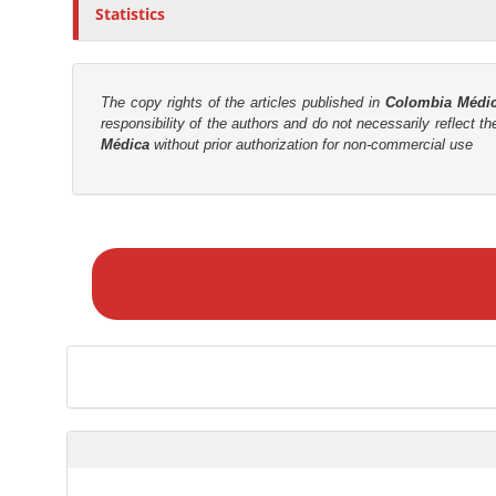
Statistics
The copy rights of the articles published in
Colombia Médi
responsibility of the authors and do not necessarily reflect t
Médica
without prior authorization for non-commercial use
M
a
k
e
a
S
u
b
m
i