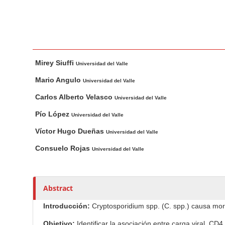
n
M
a
i
M
A
n
Mirey Siuffi
a
u
Universidad del Valle
C
i
t
o
Mario Angulo
Universidad del Valle
n
h
n
Carlos Alberto Velasco
Universidad del Valle
A
o
t
r
r
Pío López
Universidad del Valle
e
t
s
Víctor Hugo Dueñas
n
Universidad del Valle
i
t
Consuelo Rojas
c
Universidad del Valle
S
l
i
e
d
C
Abstract
e
o
Introducción:
Cryptosporidium spp. (C. spp.) causa mor
n
b
t
a
Objetivo:
Identificar la asociación entre carga viral, CD