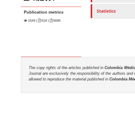
n
M
Statistics
Publication metrics
a
1649
|
818 |
6686
i
n
C
o
n
t
The copy rights of the articles published in
Colombia Médi
e
Journal are
exclusively the
responsibility of the authors and d
n
allowed to reproduce the material published in
Colombia Mé
t
S
i
d
e
b
a