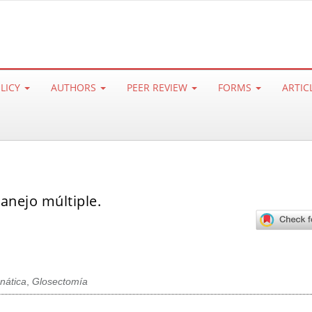
OLICY
AUTHORS
PEER REVIEW
FORMS
ARTIC
manejo múltiple.
nática
,
Glosectomía