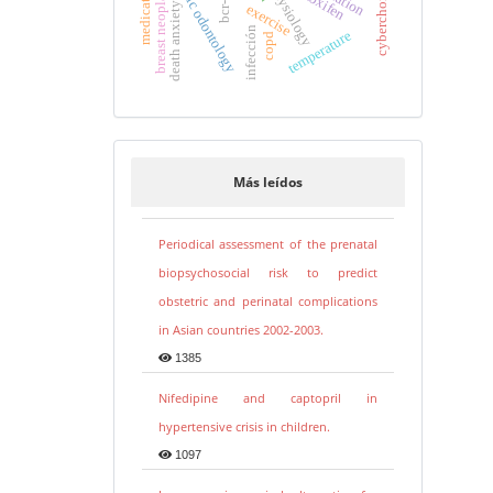
forensic odontology
cyberchondria
breast neoplasms
tamoxifen
bcr-abl
physiology
death anxiety
exercise
infección
temperature
copd
Más leídos
Periodical assessment of the prenatal
biopsychosocial risk to predict
obstetric and perinatal complications
in Asian countries 2002-2003.
1385
Nifedipine and captopril in
hypertensive crisis in children.
1097