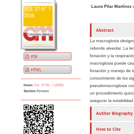
A
M
A
t
Laura Pilar Martínez
r
a
u
e
t
i
t
n
i
n
h
t
c
A
o
Abstract
M
l
r
r
La macroglosia designa
a
e
t
s
reborde alveolar. La le
i
S
i
fonación y la respiraci
PDF
n
i
c
macroglosia puede cau
N
d
l
HTML
fonación y manejo de la
e
e
a
conocimiento de los sig
b
C
v
Vol. 37 No. 1 (2006)
Issue:
pseudomacroglosia cont
a
o
i
Section
Reviews
un procedimiento quirúr
r
n
g
asegurar la estabilidad
t
a
e
t
Author Biography
n
i
t
o
How to Cite