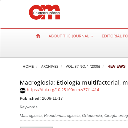
Q
u
i
c
k
ABOUT THE JOURNAL
EDITORIAL P
j
u
m
p
HOME
ARCHIVES
VOL. 37 NO. 1 (2006)
REVIEWS
t
o
Macroglosia: Etiología multifactorial, 
p
a
https://doi.org/10.25100/cm.v37i1.414
g
Published:
2006-11-17
e
Keywords:
c
Macroglosia
,
Pseudomacroglosia
,
Ortodoncia
,
Cirugía ortog
o
n