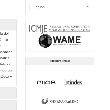
s
L
s
a
i
n
o
memberships
g
n
u
lá del
a
ón, la
g
a
e
ticación,
nática. El
bibliographical
lativa o
iempo con
tética y