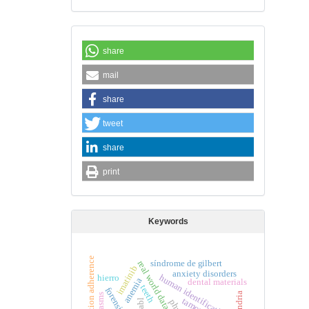
share
mail
share
tweet
share
print
Keywords
medication adherence
síndrome de gilbert
real world data
imatinib
anxiety disorders
human identification
hierro
anemia
dental materials
teeth