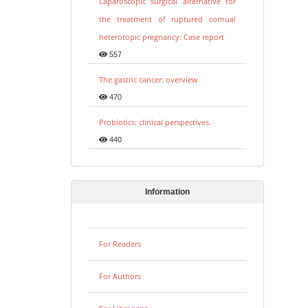
Laparoscopic surgical alternative for
the treatment of ruptured cornual
heterotopic pregnancy: Case report
557
The gastric cancer: overview
470
Probiotics: clinical perspectives.
440
Information
For Readers
For Authors