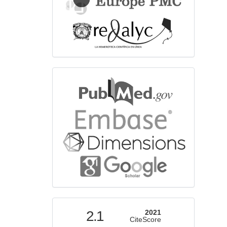
bibliographicdatabase
indexed
2.1
2021
CiteScore