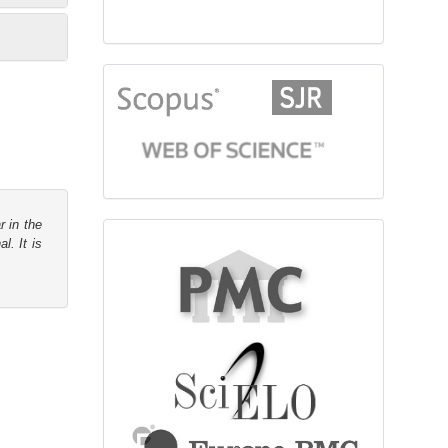
citationindex
r in the
fulltext
l. It is