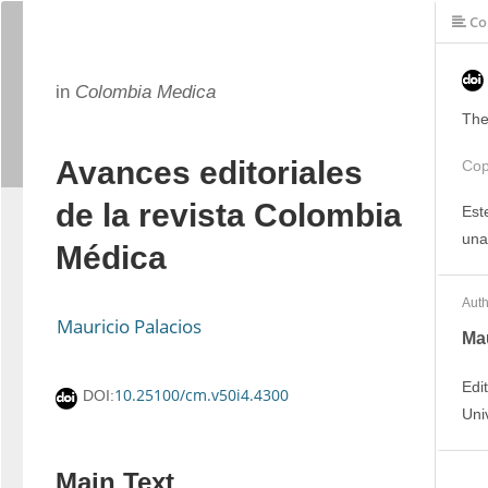
Co
in
Colombia Medica
The
Avances editoriales
Cop
de la revista Colombia
Est
una
Médica
Auth
Mauricio Palacios
Mau
Edi
10.25100/cm.v50i4.4300
DOI:
Uni
Main Text