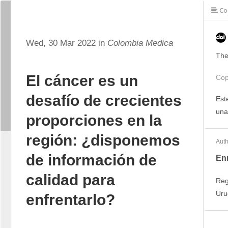
Co
Wed, 30 Mar 2022 in
Colombia Medica
The
El cáncer es un
Cop
desafío de crecientes
Est
una
proporciones en la
región: ¿disponemos
Auth
de información de
Enr
calidad para
Reg
Uru
enfrentarlo?