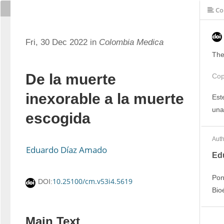
Co
Fri, 30 Dec 2022 in
Colombia Medica
The
De la muerte
Cop
inexorable a la muerte
Est
una
escogida
Auth
Eduardo Díaz Amado
Ed
Pon
10.25100/cm.v53i4.5619
DOI:
Bio
Main Text